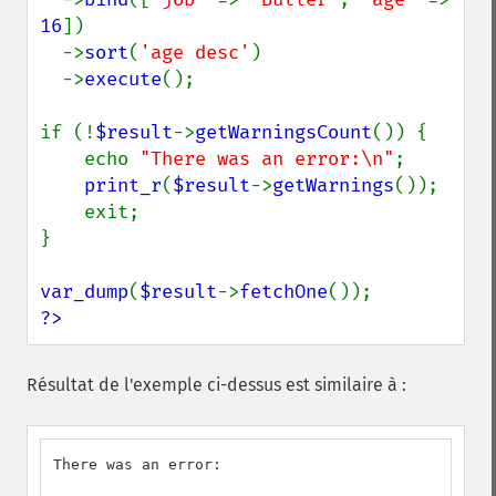
16
])

  ->
sort
(
'age desc'
)

  ->
execute
();

if (!
$result
->
getWarningsCount
()) {

    echo 
"There was an error:\n"
;

print_r
(
$result
->
getWarnings
());

    exit;

}

var_dump
(
$result
->
fetchOne
?>
Résultat de l'exemple ci-dessus est similaire à :
There was an error:
