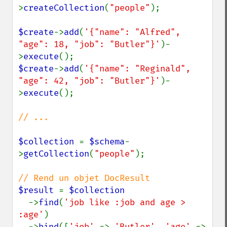
>
createCollection
(
"people"
);

$create
->
add
(
'{"name": "Alfred", 
"age": 18, "job": "Butler"}'
)-
>
execute
$create
->
add
(
'{"name": "Reginald", 
"age": 42, "job": "Butler"}'
)-
>
execute
();

// ...

$collection 
= 
$schema
-
>
getCollection
(
"people"
);

$result 
= 
$collection

->
find
(
'job like :job and age > 
:age'
)

  ->
bind
([
'job' 
=> 
'Butler'
, 
'age' 
=> 