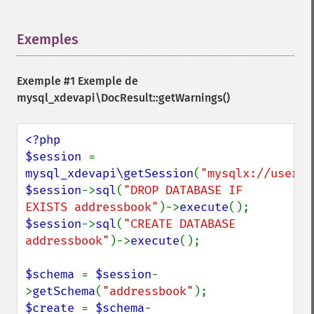
Exemples
¶
Exemple #1 Exemple de
mysql_xdevapi\DocResult::getWarnings()
<?php

$session 
= 
mysql_xdevapi\getSession
(
"mysqlx://user:p
$session
->
sql
(
"DROP DATABASE IF 
EXISTS addressbook"
)->
execute
$session
->
sql
(
"CREATE DATABASE 
addressbook"
)->
execute
();

$schema 
= 
$session
-
>
getSchema
(
"addressbook"
$create 
= 
$schema
-