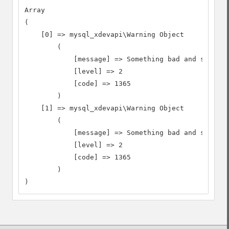
Array

(

    [0] => mysql_xdevapi\Warning Object

        (

            [message] => Something bad and so on

            [level] => 2

            [code] => 1365

        )

    [1] => mysql_xdevapi\Warning Object

        (

            [message] => Something bad and so on

            [level] => 2

            [code] => 1365

        )

)