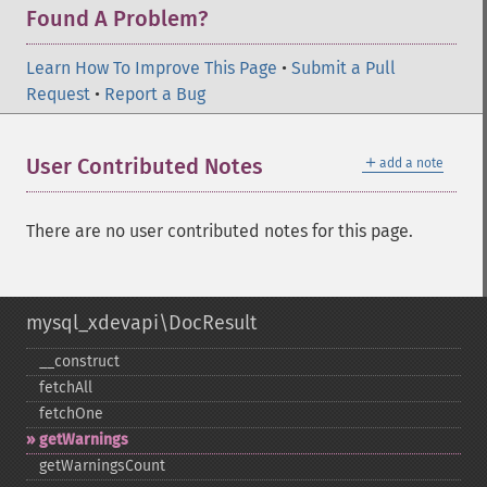
Found A Problem?
Learn How To Improve This Page
•
Submit a Pull
Request
•
Report a Bug
＋
User Contributed Notes
add a note
There are no user contributed notes for this page.
mysql_xdevapi\DocResult
_​_​construct
fetchAll
fetchOne
getWarnings
getWarningsCount