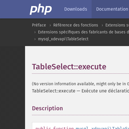
Downloads
Documentation
Préface
Référence des fonctions
Extensions s
Extensions spécifiques des fabricants de bases 
mysql_xdevapi\TableSelect
TableSelect::execute
(No version information available, might only be in G
TableSelect::execute
—
Exécute une déclaratio
Description
¶
public
function
mysql_xdevapi\TableS