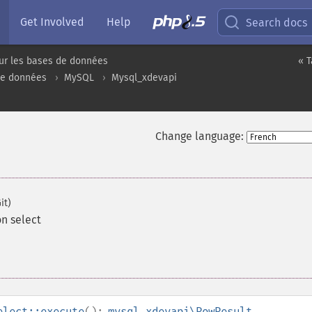
Get Involved
Help
Search docs
ur les bases de données
« T
de données
MySQL
Mysql_xdevapi
Change language:
it)
n select
elect::execute
():
mysql_xdevapi\RowResult