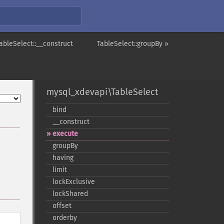
ableSelect::__construct
TableSelect::groupBy »
mysql_xdevapi\TableSelect
bind
_​_​construct
execute
groupBy
having
limit
lockExclusive
lockShared
offset
orderby