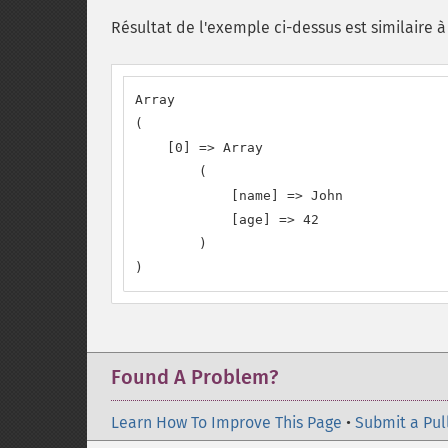
Résultat de l'exemple ci-dessus est similaire à 
Array

(

    [0] => Array

        (

            [name] => John

            [age] => 42

        )

)
Found A Problem?
Learn How To Improve This Page
•
Submit a Pul