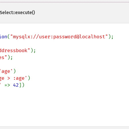
elect::execute()
ion
(
"mysqlx://user:password@localhost"
);

ddressbook"
es"
);

'age'
)

ge > :age'
)

' 
=> 
42
])
