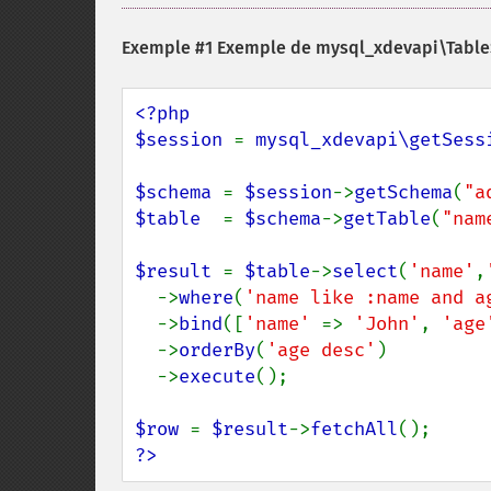
Exemple #1 Exemple de
mysql_xdevapi\TableS
<?php

$session 
= 
mysql_xdevapi\getSess
$schema 
= 
$session
->
getSchema
(
"a
$table  
= 
$schema
->
getTable
(
"nam
$result 
= 
$table
->
select
(
'name'
,
  ->
where
(
'name like :name and a
  ->
bind
([
'name' 
=> 
'John'
, 
'age
  ->
orderBy
(
'age desc'
)

  ->
execute
();

$row 
= 
$result
->
fetchAll
?>