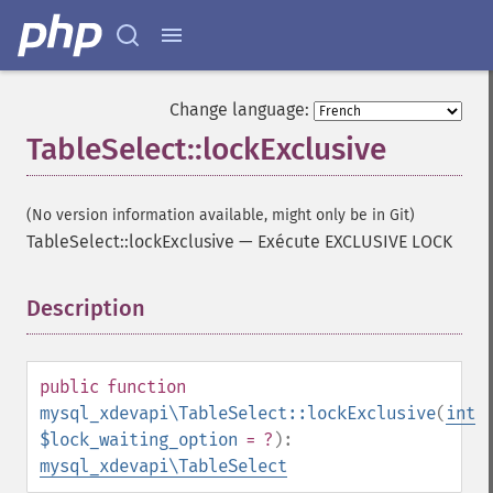
Change language:
TableSelect::lockExclusive
(No version information available, might only be in Git)
TableSelect::lockExclusive
—
Exécute EXCLUSIVE LOCK
Description
¶
public
function
mysql_xdevapi\TableSelect::lockExclusive
(
int
$lock_waiting_option
= ?
):
mysql_xdevapi\TableSelect