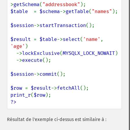
>
getSchema
(
"addressbook"
$table  
= 
$schema
->
getTable
(
"names"
);

$session
->
startTransaction
();

$result 
= 
$table
->
select
(
'name'
, 
'age'
)

  ->
lockExclusive
(
MYSQLX_LOCK_NOWAIT
)

  ->
execute
();

$session
->
commit
();

$row 
= 
$result
->
fetchAll
print_r
(
$row
?>
Résultat de l'exemple ci-dessus est similaire à :