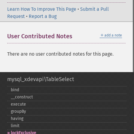
Learn How To Improve This Page
•
Submit a Pull
Request
•
Report a Bug
＋
User Contributed Notes
add a note
There are no user contributed notes for this page.
mysql_xdevapi\TableSelect
bind
_​_​construct
execute
groupBy
having
limit
lockExclusive