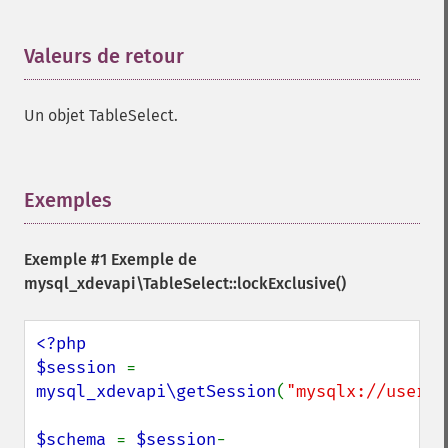
Valeurs de retour
¶
Un objet TableSelect.
Exemples
¶
Exemple #1 Exemple de
mysql_xdevapi\TableSelect::lockExclusive()
<?php

$session 
= 
mysql_xdevapi\getSession
(
"mysqlx://user:p
$schema 
= 
$session
-