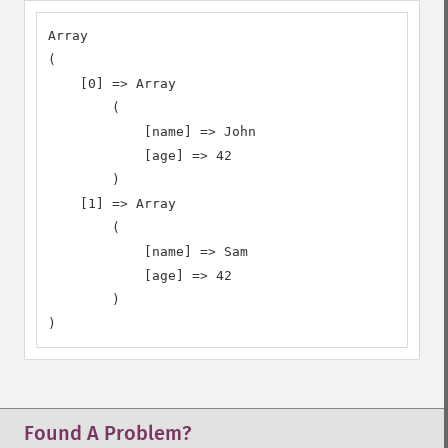
Array

(

    [0] => Array

        (

            [name] => John

            [age] => 42

        )

    [1] => Array

        (

            [name] => Sam

            [age] => 42

        )

)
Found A Problem?