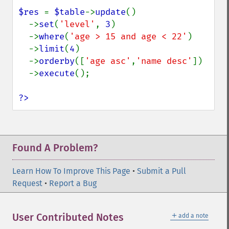
$res 
= 
$table
->
update
()

  ->
set
(
'level'
, 
3
)

  ->
where
(
'age > 15 and age < 22'
)

  ->
limit
(
4
)

  ->
orderby
([
'age asc'
,
'name desc'
])

  ->
execute
();

?>
Found A Problem?
Learn How To Improve This Page
•
Submit a Pull
Request
•
Report a Bug
＋
User Contributed Notes
add a note