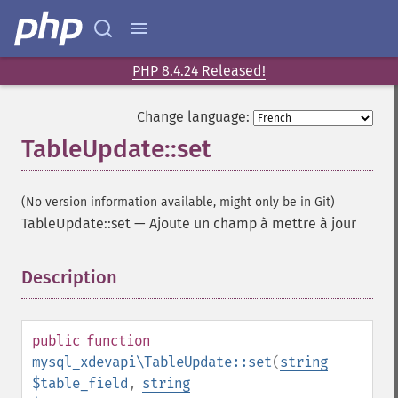
PHP 8.4.24 Released!
Change language:
TableUpdate::set
(No version information available, might only be in Git)
TableUpdate::set
—
Ajoute un champ à mettre à jour
Description
¶
public
function
mysql_xdevapi\TableUpdate::set
(
string
$table_field
,
string