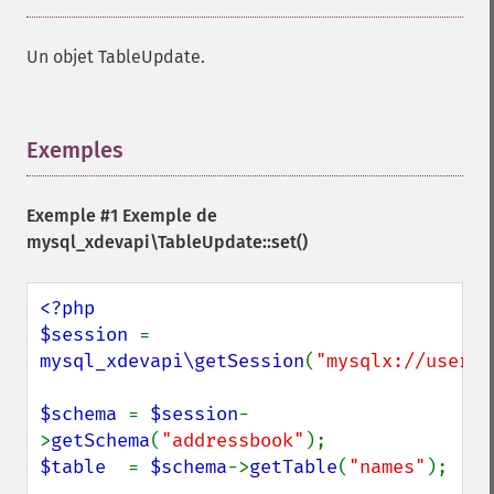
Un objet TableUpdate.
Exemples
¶
Exemple #1 Exemple de
mysql_xdevapi\TableUpdate::set()
<?php

$session 
= 
mysql_xdevapi\getSession
(
"mysqlx://user:p
$schema 
= 
$session
-
>
getSchema
(
"addressbook"
$table  
= 
$schema
->
getTable
(
"names"
);
