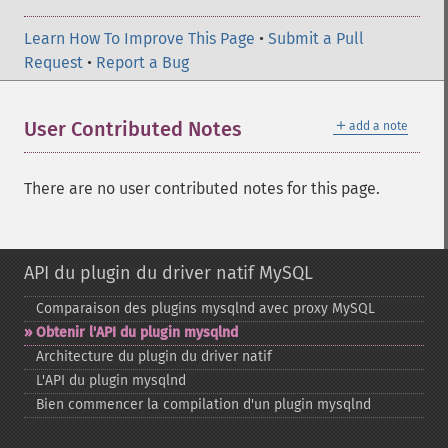
Learn How To Improve This Page
•
Submit a Pull
Request
•
Report a Bug
＋
User Contributed Notes
add a note
There are no user contributed notes for this page.
API du plugin du driver natif MySQL
Comparaison des plugins mysqlnd avec proxy MySQL
Obtenir l'API du plugin mysqlnd
Architecture du plugin du driver natif
L'API du plugin mysqlnd
Bien commencer la compilation d'un plugin mysqlnd