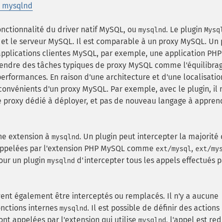
n mysqlnd
onctionnalité du driver natif MySQL, ou
. Le plugin
mysqlnd
Mysq
P et le serveur MySQL. Il est comparable à un proxy MySQL. Un
pplications clientes MySQL, par exemple, une application PHP
endre des tâches typiques de proxy MySQL comme l'équilibra
 performances. En raison d'une architecture et d'une localisatio
convénients d'un proxy MySQL. Par exemple, avec le plugin, il n
de proxy dédié à déployer, et pas de nouveau langage à appren
e extension à
. Un plugin peut intercepter la majorité
mysqlnd
ppelées par l'extension PHP MySQL comme
,
ext/mysql
ext/my
pour un plugin
d'intercepter tous les appels effectués p
mysqlnd
nt également être interceptés ou remplacés. Il n'y a aucune
onctions internes
. Il est possible de définir des actions
mysqlnd
ont appelées par l'extension qui utilise
, l'appel est red
mysqlnd