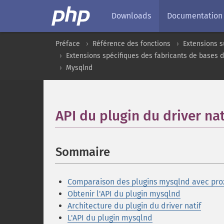
Downloads
Documentation
Préface
Référence des fonctions
Extensions s
Extensions spécifiques des fabricants de bases 
Mysqlnd
API du plugin du driver na
Sommaire
¶
Comparaison des plugins mysqlnd avec pr
Obtenir l'API du plugin mysqlnd
Architecture du plugin du driver natif
L'API du plugin mysqlnd