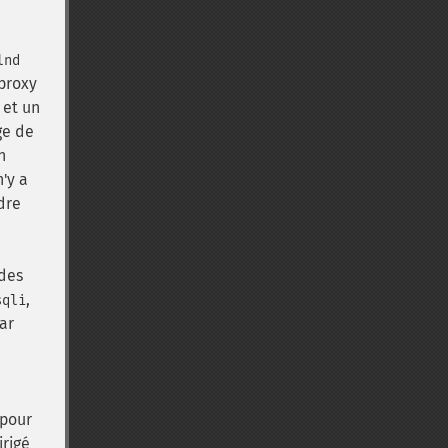
lnd
 proxy
 et un
ge de
n
'y a
dre
 des
,
sqli
ar
 pour
irigé