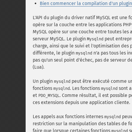
Bien commencer la compilation d'un plugi
L'API du plugin du driver natif MySQL est une f
opère sur la couche entre les applications PH
MySQL opère sur une couche entre toutes les a
serveur MySQL. Le plugin
peut entrepr
Mysqlnd
charge, ainsi que le suivi et l'optimisation des
différente, le plugin
n'a pas tous les in
mysqlnd
pas qu'un seul point d'échec, pas de serveur 
(Lua).
Un plugin
peut être exécuté comme un
mysqlnd
fonctions
. Les fonctions
sont a
mysqlnd
mysqlnd
et
. Comme résultat, il est possible 
PDO_MYSQL
ces extensions depuis une application cliente.
Les appels aux fonctions internes
peuve
mysqlnd
restriction sur la manipulation des tables de f
faire que lorsque certaines fonctions
s
mysqlnd