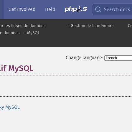
Get Involved
Help
Search docs
ur les bases de données
« Gestion de la mémoire
C
de données
MySQL
Change language:
tif MySQL
¶
oxy MySQL