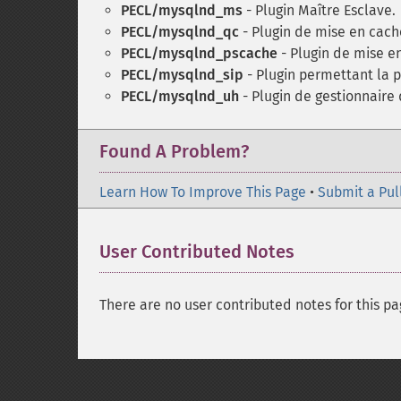
PECL/mysqlnd_ms
- Plugin Maître Esclave.
PECL/mysqlnd_qc
- Plugin de mise en cach
PECL/mysqlnd_pscache
- Plugin de mise e
PECL/mysqlnd_sip
- Plugin permettant la p
PECL/mysqlnd_uh
- Plugin de gestionnaire d
Found A Problem?
Learn How To Improve This Page
•
Submit a Pul
User Contributed Notes
There are no user contributed notes for this pa