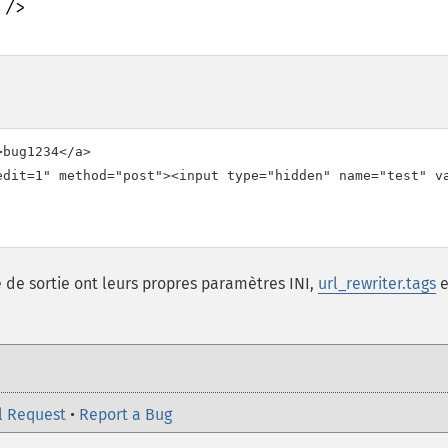
bug1234</a>

edit=1" method="post"><input type="hidden" name="test" va
re de sortie ont leurs propres paramètres INI,
url_rewriter.tags
e
l Request
•
Report a Bug