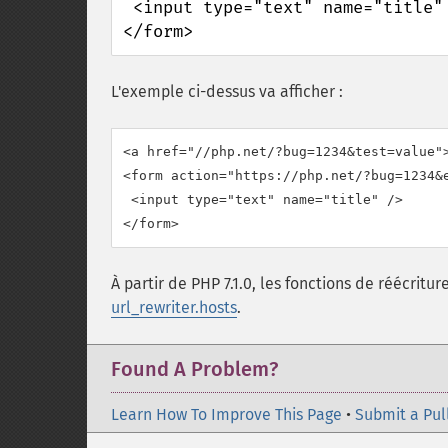
 <input type="text" name="title" />

</form>
L'exemple ci-dessus va afficher :
<a href="//php.net/?bug=1234&test=value">
<form action="https://php.net/?bug=1234&
 <input type="text" name="title" />

À partir de PHP 7.1.0, les fonctions de réécritu
url_rewriter.hosts
.
Found A Problem?
Learn How To Improve This Page
•
Submit a Pul