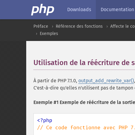
Downloads
Documentation
Préface
Référence des fonctions
Affecte le 
Exemples
Utilisation de la réécriture de s
À partir de PHP 7.1.0,
output_add_rewrite_var()
C'est-à-dire qu'elles n'utilisent pas de tampon
Exemple #1 Exemple de réécriture de la sorti
// Ce code fonctionne avec PHP 7