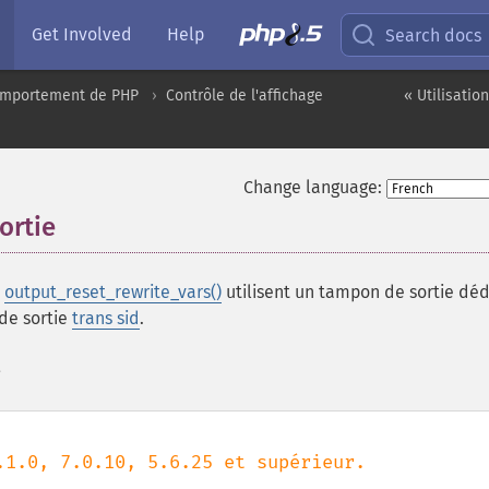
Get Involved
Help
Search docs
comportement de PHP
Contrôle de l'affichage
« Utilisatio
Change language:
ortie
¶
,
output_reset_rewrite_vars()
utilisent un tampon de sortie déd
 de sortie
trans sid
.
e
.1.0, 7.0.10, 5.6.25 et supérieur.
