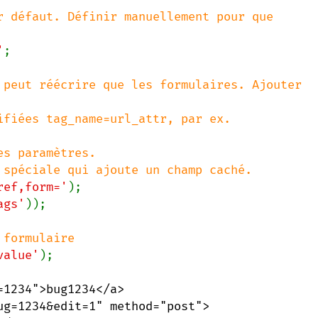
r défaut. Définir manuellement pour que 
'
;

 peut réécrire que les formulaires. Ajouter 
fiées tag_name=url_attr, par ex. 
s paramètres.

ref,form='
ags'
));

value'
1234">bug1234</a>

g=1234&edit=1" method="post">
