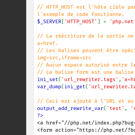
// HTTP_HOST est l'hôte cible pa
$_SERVER
[
'HTTP_HOST'
] = 
'php.net
// La réécriture de la sortie ne
a=href.

// Les balises peuvent être spéci
img=src,iframe=src

// Aucun espace autorisé entre le
ini_set
(
'url_rewriter.tags'
,
'a=h
var_dump
(
ini_get
(
'url_rewriter.t
output_add_rewrite_var
(
'test'
, 
'
<a href="//php.net/index.php?bug=
<form action="https://php.net/?bu