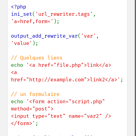
<?php

ini_set
(
'url_rewriter.tags'
, 
'a=href,form='
);

output_add_rewrite_var
(
'var'
, 
'value'
);

echo 
'<a href="file.php">link</a>

<a 
href="http://example.com">link2</a>'
;

echo 
'<form action="script.php" 
method="post">

<input type="text" name="var2" />

</form>'
;
