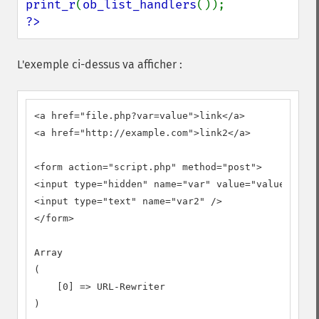
print_r
(
ob_list_handlers
?>
L'exemple ci-dessus va afficher :
<a href="file.php?var=value">link</a>

<a href="http://example.com">link2</a>

<form action="script.php" method="post">

<input type="hidden" name="var" value="value" />

<input type="text" name="var2" />

</form>

Array

(

    [0] => URL-Rewriter

)