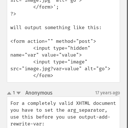
src="image.jpg" alt="go">

        </form>';

?>

will output something like this:

<form action="" method="post">

        <input type="hidden" 
name="var" value="value">

        <input type="image" 
src="image.jpg?var=value" alt="go">

        </form>
Anonymous
1
17 years ago
¶
up
down
For a completely valid XHTML document 
you have to set the arg_separator, 
use this before you use output-add-
rewrite-var:
