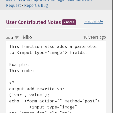
Request
•
Report a Bug
＋
User Contributed Notes
add a note
2 notes
Niko
2
18 years ago
¶
up
down
This function also adds a parameter 
to <input type="image"> fields!

Example:

This code:

<?

output_add_rewrite_var 
('var','value');

echo '<form action="" method="post">

        <input type="image" 