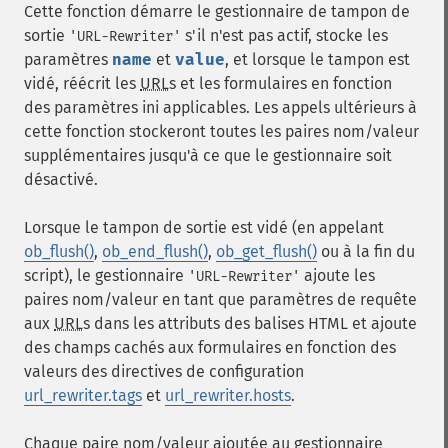
Cette fonction démarre le gestionnaire de tampon de
sortie
s'il n'est pas actif, stocke les
'URL-Rewriter'
paramètres
name
et
value
, et lorsque le tampon est
vidé, réécrit les
URL
s et les formulaires en fonction
des paramètres
ini
applicables. Les appels ultérieurs à
cette fonction stockeront toutes les paires nom/valeur
supplémentaires jusqu'à ce que le gestionnaire soit
désactivé.
Lorsque le tampon de sortie est vidé (en appelant
ob_flush()
,
ob_end_flush()
,
ob_get_flush()
ou à la fin du
script), le gestionnaire
ajoute les
'URL-Rewriter'
paires nom/valeur en tant que paramètres de requête
aux
URL
s dans les attributs des balises HTML et ajoute
des champs cachés aux formulaires en fonction des
valeurs des directives de configuration
url_rewriter.tags
et
url_rewriter.hosts
.
Chaque paire nom/valeur ajoutée au gestionnaire