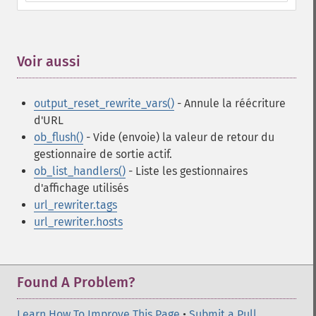
Voir aussi
¶
output_reset_rewrite_vars()
- Annule la réécriture
d'URL
ob_flush()
- Vide (envoie) la valeur de retour du
gestionnaire de sortie actif.
ob_list_handlers()
- Liste les gestionnaires
d'affichage utilisés
url_rewriter.tags
url_rewriter.hosts
Found A Problem?
Learn How To Improve This Page
•
Submit a Pull