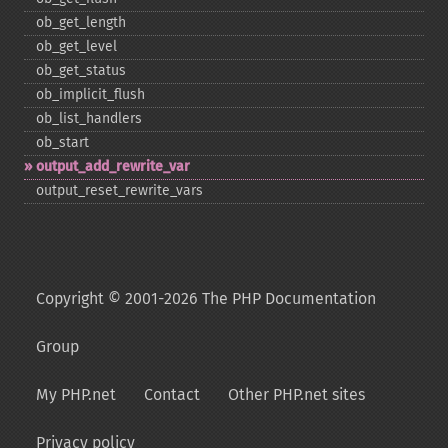
ob_​get_​length
ob_​get_​level
ob_​get_​status
ob_​implicit_​flush
ob_​list_​handlers
ob_​start
output_​add_​rewrite_​var
output_​reset_​rewrite_​vars
Copyright © 2001-2026 The PHP Documentation
Group
My PHP.net
Contact
Other PHP.net sites
Privacy policy