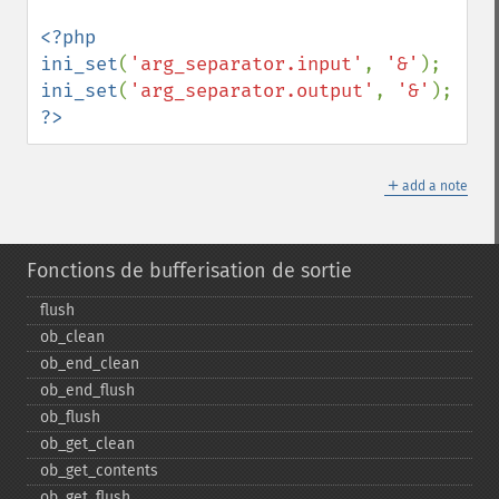
<?php

ini_set
(
'arg_separator.input'
, 
'&'
ini_set
(
'arg_separator.output'
, 
'&'
?>
＋
add a note
Fonctions de bufferisation de sortie
flush
ob_​clean
ob_​end_​clean
ob_​end_​flush
ob_​flush
ob_​get_​clean
ob_​get_​contents
ob_​get_​flush