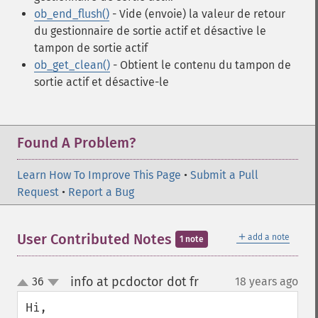
ob_end_flush()
- Vide (envoie) la valeur de retour
du gestionnaire de sortie actif et désactive le
tampon de sortie actif
ob_get_clean()
- Obtient le contenu du tampon de
sortie actif et désactive-le
Found A Problem?
Learn How To Improve This Page
•
Submit a Pull
Request
•
Report a Bug
＋
User Contributed Notes
add a note
1 note
info at pcdoctor dot fr
36
18 years ago
¶
up
down
Hi,
