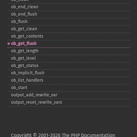
ob_​end_​clean
ob_​end_​flush
ob_​flush
ob_​get_​clean
ob_​get_​contents
ob_​get_​flush
ob_​get_​length
ob_​get_​level
ob_​get_​status
ob_​implicit_​flush
ob_​list_​handlers
ob_​start
output_​add_​rewrite_​var
output_​reset_​rewrite_​vars
Copyright © 2001-2026 The PHP Documentation