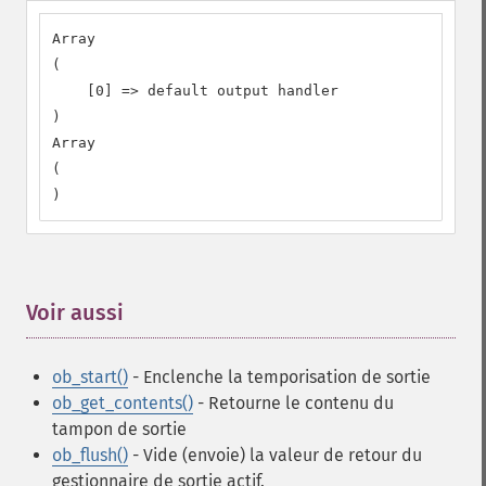
Array

(

    [0] => default output handler

)

Array

(

)
Voir aussi
¶
ob_start()
- Enclenche la temporisation de sortie
ob_get_contents()
- Retourne le contenu du
tampon de sortie
ob_flush()
- Vide (envoie) la valeur de retour du
gestionnaire de sortie actif.