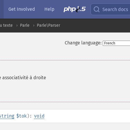
Get Involved
Help
Search docs
u texte
Parle
Parle\Parser
Change language:
 associativité à droite
string
$tok
):
void