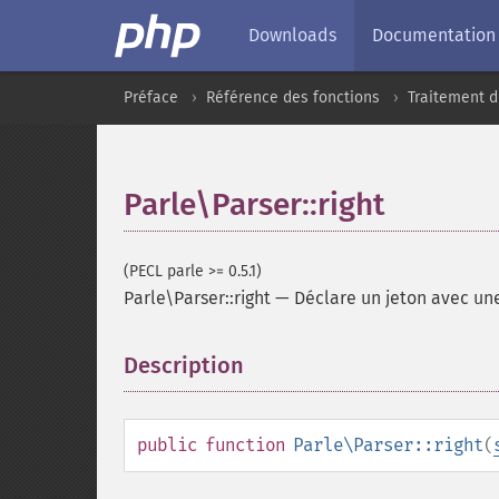
Downloads
Documentation
Préface
Référence des fonctions
Traitement d
Parle\Parser::right
(PECL parle >= 0.5.1)
Parle\Parser::right
—
Déclare un jeton avec une
Description
¶
public
function
Parle\Parser::right
(