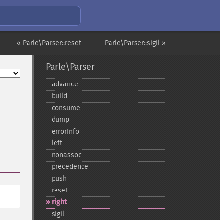
« Parle\Parser::reset
Parle\Parser::sigil »
Parle\Parser
advance
build
consume
dump
errorInfo
left
nonassoc
precedence
push
reset
right
sigil