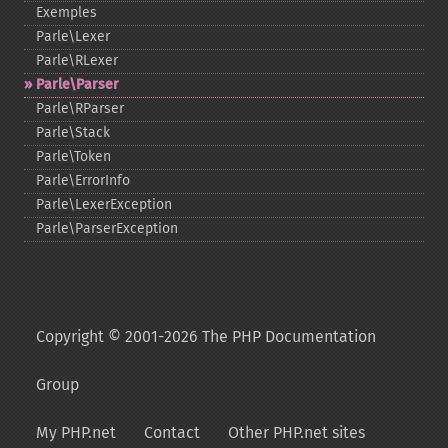
Exemples
Parle\Lexer
Parle\RLexer
Parle\Parser
Parle\RParser
Parle\Stack
Parle\Token
Parle\ErrorInfo
Parle\LexerException
Parle\ParserException
Copyright © 2001-2026 The PHP Documentation
Group
My PHP.net
Contact
Other PHP.net sites