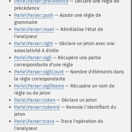
Parle\Parser::precedence
— Déclare une règle de
précédence
Parle\Parser::push
— Ajoute une règle de
grammaire
Parle\Parser::reset
— Réinitialise l'état de
l'analyseur
Parle\Parser::right
— Déclare un jeton avec une
associativité à droite
Parle\Parser::sigil
— Récupère une partie
correspondante d'une règle
Parle\Parser::sigilCount
— Nombre d'éléments dans
la règle correspondante
Parle\Parser::sigilName
— Récupère un nom de
règle ou de jeton
Parle\Parser::token
— Déclare un jeton
Parle\Parser::tokenId
— Renvoie l'identifiant du
jeton
Parle\Parser::trace
— Trace l'opération de
l'analyseur