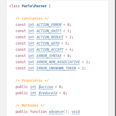
class
Parle\Parser
{
/* Constantes */
const
int
ACTION_ERROR
= 0
;
const
int
ACTION_SHIFT
= 1
;
const
int
ACTION_REDUCE
= 2
;
const
int
ACTION_GOTO
= 3
;
const
int
ACTION_ACCEPT
= 4
;
const
int
ERROR_SYNTAX
= 0
;
const
int
ERROR_NON_ASSOCIATIVE
= 1
;
const
int
ERROR_UNKNOWN_TOKEN
= 2
;
/* Propriétés */
public
int
$
action
= 0
;
public
int
$
reduceId
= 0
;
/* Méthodes */
public
function
advance
():
void