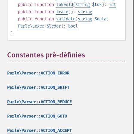
public
function
tokenId
(
string
$tok
):
int
public
function
trace
():
string
public
function
validate
(
string
$data
,
Parle\Lexer
$lexer
):
bool
}
Constantes pré-définies
¶
Parle\Parser::ACTION_ERROR
Parle\Parser::ACTION_SHIFT
Parle\Parser::ACTION_REDUCE
Parle\Parser::ACTION_GOTO
Parle\Parser::ACTION_ACCEPT