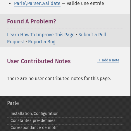
Parle\Parser::validate
— Valide une entrée
Found A Problem?
Learn How To Improve This Page
•
Submit a Pull
Request
•
Report a Bug
＋
User Contributed Notes
add a note
There are no user contributed notes for this page.
Parle
Installation/Configuration
Constantes pré-​définies
Correspondance de motif