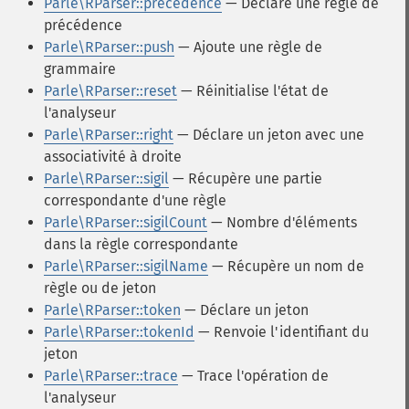
Parle\RParser::precedence
— Déclare une règle de
précédence
Parle\RParser::push
— Ajoute une règle de
grammaire
Parle\RParser::reset
— Réinitialise l'état de
l'analyseur
Parle\RParser::right
— Déclare un jeton avec une
associativité à droite
Parle\RParser::sigil
— Récupère une partie
correspondante d'une règle
Parle\RParser::sigilCount
— Nombre d'éléments
dans la règle correspondante
Parle\RParser::sigilName
— Récupère un nom de
règle ou de jeton
Parle\RParser::token
— Déclare un jeton
Parle\RParser::tokenId
— Renvoie l'identifiant du
jeton
Parle\RParser::trace
— Trace l'opération de
l'analyseur