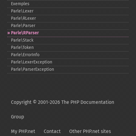
Exemples
Parle\Lexer
Parle\RLexer
Parle\Parser
Parle\RParser
Parle\Stack
Parle\Token
Parle\ErrorInfo
Parle\LexerException
Parle\ParserException
Copyright © 2001-2026 The PHP Documentation
Group
My PHP.net
Contact
Other PHP.net sites