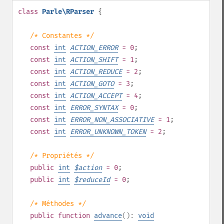
class
Parle\RParser
{
/* Constantes */
const
int
ACTION_ERROR
= 0
;
const
int
ACTION_SHIFT
= 1
;
const
int
ACTION_REDUCE
= 2
;
const
int
ACTION_GOTO
= 3
;
const
int
ACTION_ACCEPT
= 4
;
const
int
ERROR_SYNTAX
= 0
;
const
int
ERROR_NON_ASSOCIATIVE
= 1
;
const
int
ERROR_UNKNOWN_TOKEN
= 2
;
/* Propriétés */
public
int
$
action
= 0
;
public
int
$
reduceId
= 0
;
/* Méthodes */
public
function
advance
():
void