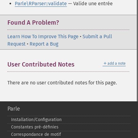
Parle\RParser::validate
— Valide une entrée
Found A Problem?
Learn How To Improve This Page
•
Submit a Pull
Request
•
Report a Bug
＋
User Contributed Notes
add a note
There are no user contributed notes for this page.
Parle
Installation/Configuration
Constantes pré-​définies
Correspondance de motif