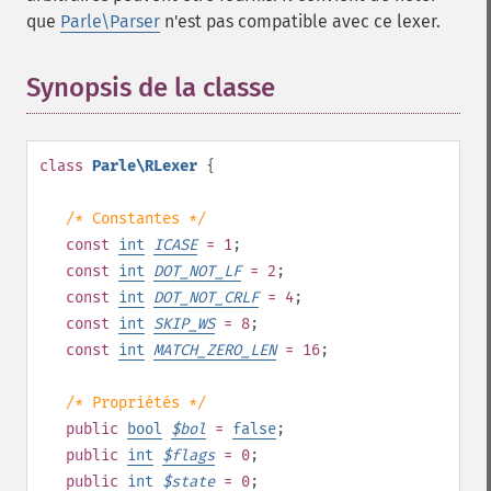
que
Parle\Parser
n'est pas compatible avec ce lexer.
Synopsis de la classe
¶
class
Parle\RLexer
{
/* Constantes */
const
int
ICASE
= 1
;
const
int
DOT_NOT_LF
= 2
;
const
int
DOT_NOT_CRLF
= 4
;
const
int
SKIP_WS
= 8
;
const
int
MATCH_ZERO_LEN
= 16
;
/* Propriétés */
public
bool
$
bol
=
false
;
public
int
$
flags
= 0
;
public
int
$
state
= 0
;