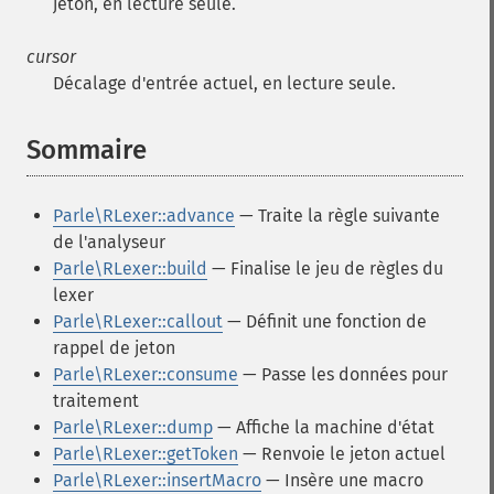
jeton, en lecture seule.
cursor
Décalage d'entrée actuel, en lecture seule.
Sommaire
¶
Parle\RLexer::advance
— Traite la règle suivante
de l'analyseur
Parle\RLexer::build
— Finalise le jeu de règles du
lexer
Parle\RLexer::callout
— Définit une fonction de
rappel de jeton
Parle\RLexer::consume
— Passe les données pour
traitement
Parle\RLexer::dump
— Affiche la machine d'état
Parle\RLexer::getToken
— Renvoie le jeton actuel
Parle\RLexer::insertMacro
— Insère une macro