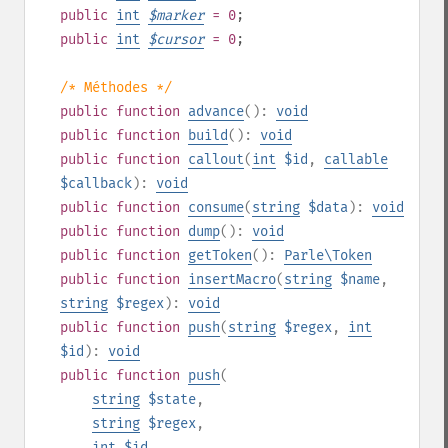
public
int
$
marker
= 0
;
public
int
$
cursor
= 0
;
/* Méthodes */
public
function
advance
():
void
public
function
build
():
void
public
function
callout
(
int
$id
,
callable
$callback
):
void
public
function
consume
(
string
$data
):
void
public
function
dump
():
void
public
function
getToken
():
Parle\Token
public
function
insertMacro
(
string
$name
,
string
$regex
):
void
public
function
push
(
string
$regex
,
int
$id
):
void
public
function
push
(
string
$state
,
string
$regex
,
int
$id
,