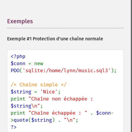
Exemples
¶
Exemple #1 Protection d'une chaîne normale
<?php

$conn 
= new 
PDO
(
'sqlite:/home/lynn/music.sql3'
);

$string 
= 
'Nice'
;

print 
"Chaîne non échappée : 
$string
\n"
;

print 
"Chaîne échappée : " 
. 
$conn
-
>
quote
(
$string
) . 
"\n"
?>