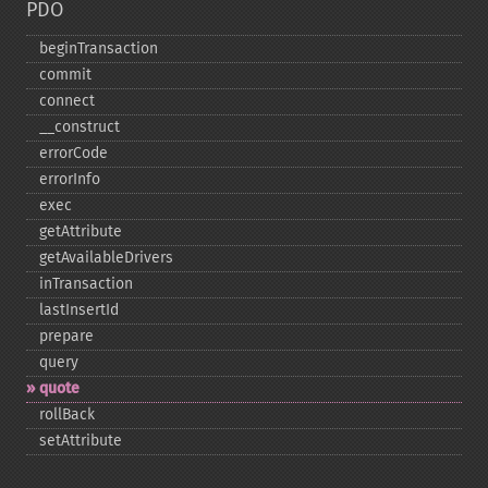
PDO
beginTransaction
commit
connect
_​_​construct
errorCode
errorInfo
exec
getAttribute
getAvailableDrivers
inTransaction
lastInsertId
prepare
query
quote
rollBack
setAttribute