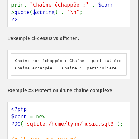
print 
"Chaîne échappée :" 
. 
$conn
-
>
quote
(
$string
) . 
"\n"
?>
L'exemple ci-dessus va afficher :
Chaîne non échappée : Chaîne ' particulière

Chaîne échappée : 'Chaîne '' particulière'
Exemple #3 Protection d'une chaîne complexe
<?php

$conn 
= new 
PDO
(
'sqlite:/home/lynn/music.sql3'
);
