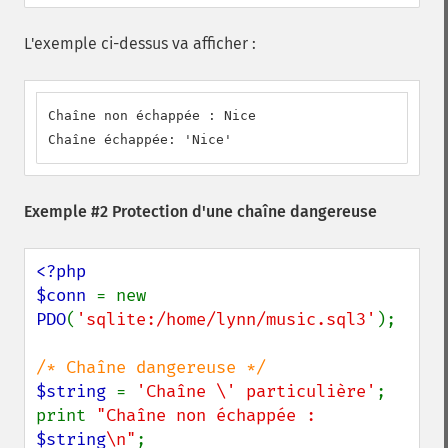
L'exemple ci-dessus va afficher :
Chaîne non échappée : Nice

Chaîne échappée: 'Nice'
Exemple #2 Protection d'une chaîne dangereuse
<?php

$conn 
= new 
PDO
(
'sqlite:/home/lynn/music.sql3'
);

$string 
= 
'Chaîne \' particulière'
;

print 
"Chaîne non échappée : 
$string
\n"
;
