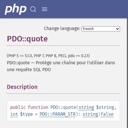
Change language:
PDO::quote
(PHP 5 >= 5.1.0, PHP 7, PHP 8, PECL pdo >= 0.2.1)
PDO::quote
—
Protège une chaîne pour l'utiliser dans
une requête SQL PDO
Description
¶
public
function
PDO::quote
(
string
$string
,
int
$type
=
PDO::PARAM_STR
):
string
|
false