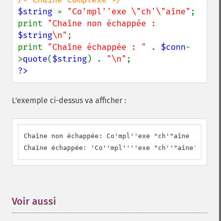
$string 
= 
"Co'mpl''exe \"ch'\"aîne"
;

print 
"Chaîne non échappée : 
$string
\n"
;

print 
"Chaîne échappée : " 
. 
$conn
-
>
quote
(
$string
) . 
"\n"
?>
L'exemple ci-dessus va afficher :
Chaîne non échappée: Co'mpl''exe "ch'"aîne

Chaîne échappée: 'Co''mpl''''exe "ch''"aîne'
Voir aussi
¶