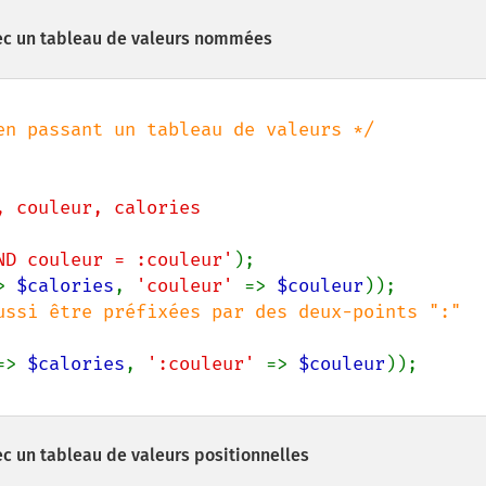
ec un tableau de valeurs nommées
, couleur, calories

 AND couleur = :couleur'
> 
$calories
, 
'couleur' 
=> 
$couleur
ussi être préfixées par des deux-points ":" 
=> 
$calories
, 
':couleur' 
=> 
$couleur
c un tableau de valeurs positionnelles