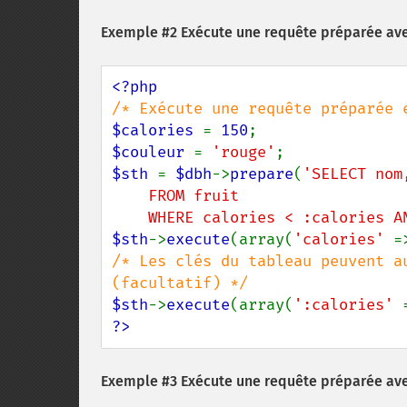
Exemple #2 Exécute une requête préparée av
$calories 
= 
150
$couleur 
= 
'rouge'
$sth 
= 
$dbh
->
prepare
(
'SELECT nom
    FROM fruit

    WHERE calories < :calories
$sth
->
execute
(array(
'calories' 
=
/* Les clés du tableau peuvent a
$sth
->
execute
(array(
':calories' 
?>
Exemple #3 Exécute une requête préparée ave