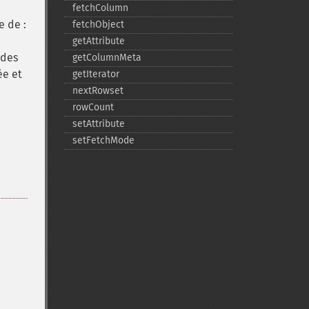
fetchColumn
e de :
fetchObject
getAttribute
 des
getColumnMeta
ée et
getIterator
nextRowset
rowCount
setAttribute
setFetchMode