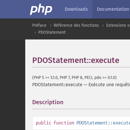
Downloads
Documentation
Préface
Référence des fonctions
Extensions s
PDOStatement
PDOStatement::execute
(PHP 5 >= 5.1.0, PHP 7, PHP 8, PECL pdo >= 0.1.0)
PDOStatement::execute
—
Exécute une requêt
Description
¶
public
function
PDOStatement::execut