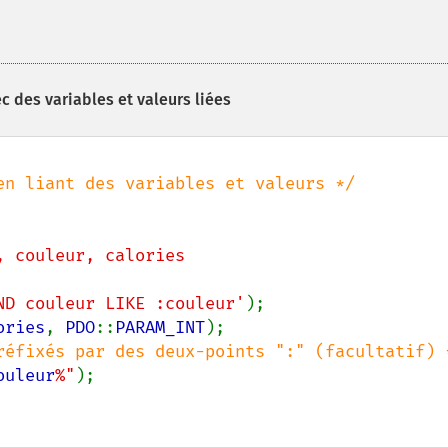
 des variables et valeurs liées
, couleur, calories

 AND couleur LIKE :couleur'
ories
, 
PDO
::
PARAM_INT
ouleur
%"