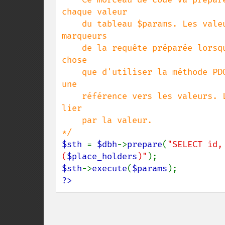
chaque valeur

    du tableau $params. Les valeurs du tableau $params sont ensuite liées aux 
marqueurs

    de la requête préparée lorsque la requête est exécutée. Ce n'est pas la même 
chose

    que d'utiliser la méthode PDOStatement::bindParam() sachant qu'elle impose 
une

    référence vers les valeurs. La méthode PDOStatement::execute() ne fait que 
lier

    par la valeur.

$sth 
= 
$dbh
->
prepare
(
"SELECT id,
(
$place_holders
)"
$sth
->
execute
(
$params
?>