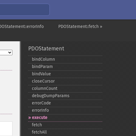
DOStatement::errorInfo
PDOStatement::fetch »
PDOStatement
bindColumn
bindParam
bindValue
closeCursor
columnCount
debugDumpParams
errorCode
errorInfo
execute
fetch
fetchAll