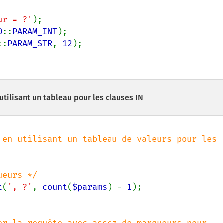
eur = ?'
O
::
PARAM_INT
::
PARAM_STR
, 
12
tilisant un tableau pour les clauses IN
 en utilisant un tableau de valeurs pour les 
t
(
', ?'
, 
count
(
$params
) - 
1
);
