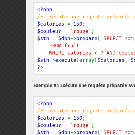
$calories 
= 
150
$couleur 
= 
'rouge'
$sth 
= 
$dbh
->
prepare
(
'SELECT nom
    FROM fruit

    WHERE calories < ? AND coul
$sth
->
execute
(array(
$calories
, 
$
?>
Exemple #4 Exécute une requête préparée ave
$calories 
= 
150
$couleur 
= 
'rouge'
$sth 
= 
$dbh
->
prepare
(
'SELECT nom