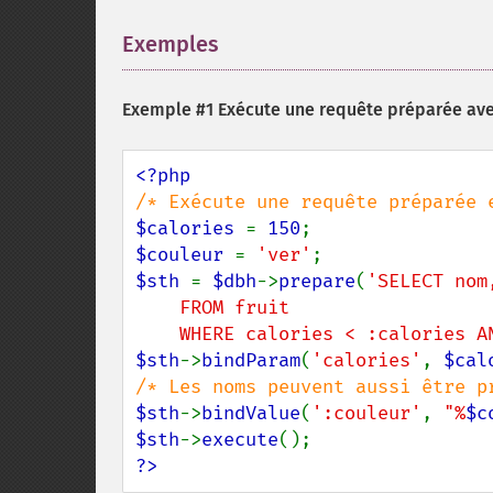
Exemples
¶
Exemple #1 Exécute une requête préparée avec
$calories 
= 
150
$couleur 
= 
'ver'
$sth 
= 
$dbh
->
prepare
(
'SELECT nom
    FROM fruit

    WHERE calories < :calories
$sth
->
bindParam
(
'calories'
, 
$cal
$sth
->
bindValue
(
':couleur'
, 
"%
$c
$sth
->
execute
?>