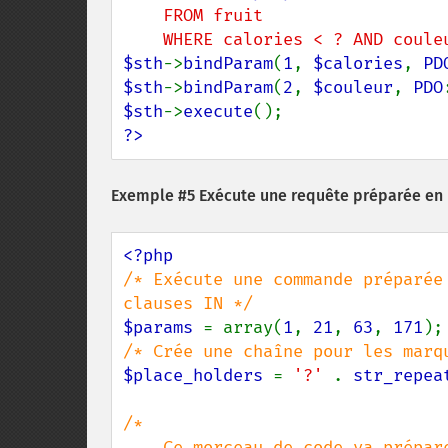
    FROM fruit

    WHERE calories < ? AND coul
$sth
->
bindParam
(
1
, 
$calories
, 
PD
$sth
->
bindParam
(
2
, 
$couleur
, 
PDO
$sth
->
execute
?>
Exemple #5 Exécute une requête préparée en u
/* Exécute une commande préparée
$params 
= array(
1
, 
21
, 
63
, 
171
$place_holders 
= 
'?' 
. 
str_repea
/*

    Ce morceau de code va préparer la requête avec assez de marqueurs pour 