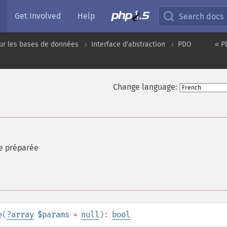
Get Involved
Help
Search docs
ur les bases de données
Interface d'abstraction
PDO
« P
Change language:
e préparée
e
(
?
array
$params
=
null
):
bool