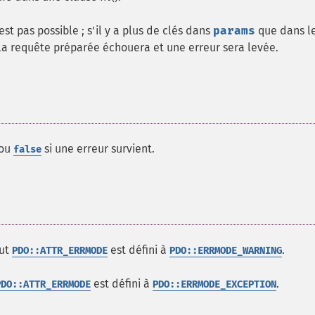
est pas possible ; s'il y a plus de clés dans
params
que dans l
 la requête préparée échouera et une erreur sera levée.
 ou
si une erreur survient.
false
but
est défini à
.
PDO::ATTR_ERRMODE
PDO::ERRMODE_WARNING
est défini à
.
PDO::ATTR_ERRMODE
PDO::ERRMODE_EXCEPTION