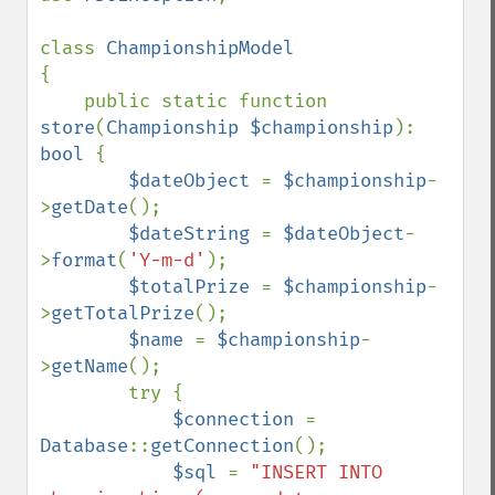
class 
{

    public static function 
store
(
Championship $championship
): 
bool 
{

$dateObject 
= 
$championship
-
>
getDate
();

$dateString 
= 
$dateObject
-
>
format
(
'Y-m-d'
);

$totalPrize 
= 
$championship
-
>
getTotalPrize
();

$name 
= 
$championship
-
>
getName
();

        try {

$connection 
= 
Database
::
getConnection
();

$sql 
= 
"INSERT INTO 