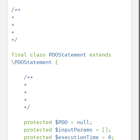
/**

*

*

*

*/

final class 
PDOStatement 
extends 
\PDOStatement 
{

/**

    *

    *

    *

    */

protected 
$PDO 
= 
null
;

    protected 
$inputParams 
= [];

    protected 
$executionTime 
= 
0
;
