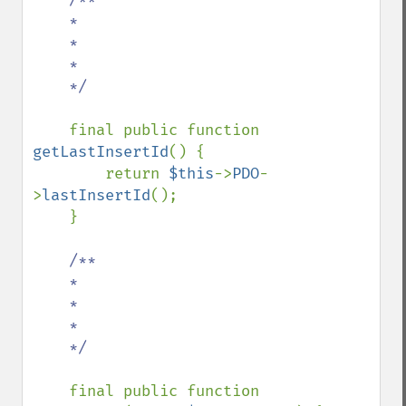
    *

    *

    *

    */

final public function 
getLastInsertId
() {

        return 
$this
->
PDO
-
>
lastInsertId
();

    }

/**

    *

    *

    *

    */

final public function 