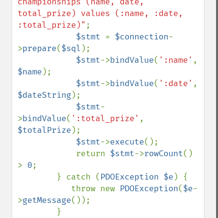
championships (name, date, 
total_prize) values (:name, :date, 
:total_prize)"
;

$stmt 
= 
$connection
-
>
prepare
(
$sql
);

$stmt
->
bindValue
(
':name'
, 
$name
);

$stmt
->
bindValue
(
':date'
, 
$dateString
);

$stmt
-
>
bindValue
(
':total_prize'
, 
$totalPrize
);

$stmt
->
execute
();

            return 
$stmt
->
rowCount
() 
> 
0
;

        } catch (
PDOException $e
) {

           throw new 
PDOException
(
$e
-
>
getMessage
());

        }
