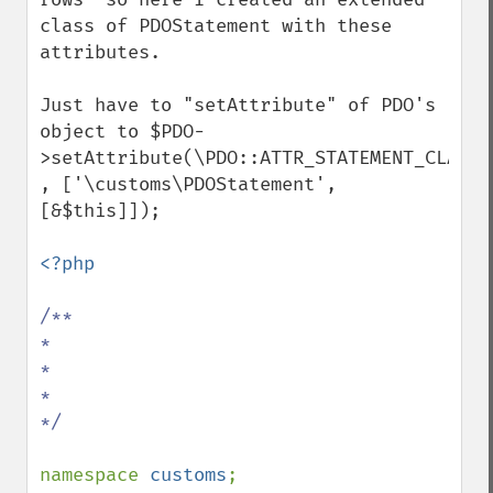
class of PDOStatement with these 
attributes.

Just have to "setAttribute" of PDO's 
object to $PDO-
>setAttribute(\PDO::ATTR_STATEMENT_CLASS 
, ['\customs\PDOStatement', 
[&$this]]);

<?php

/**

*

*

*

*/

namespace 
customs
;
