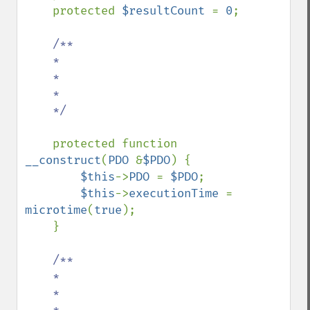
    protected 
$resultCount 
= 
0
;

/**

    *

    *

    *

    */

protected function 
__construct
(
PDO 
&
$PDO
) {

$this
->
PDO 
= 
$PDO
;

$this
->
executionTime 
= 
microtime
(
true
);

    }

/**

    *

    *

    *
