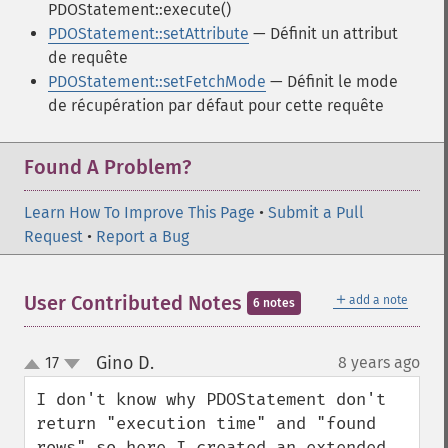
PDOStatement::execute()
PDOStatement::setAttribute
— Définit un attribut
de requête
PDOStatement::setFetchMode
— Définit le mode
de récupération par défaut pour cette requête
Found A Problem?
Learn How To Improve This Page
•
Submit a Pull
Request
•
Report a Bug
＋
User Contributed Notes
add a note
6 notes
Gino D.
17
8 years ago
¶
up
down
I don't know why PDOStatement don't 
return "execution time" and "found 
rows" so here I created an extended 