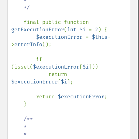
    */

final public function 
getExecutionError
(
int $i 
= 
2
) {

$executionError 
= 
$this
-
>
errorInfo
();

        if 
(isset(
$executionError
[
$i
]))

            return 
$executionError
[
$i
];

        return 
$executionError
;

    }

/**

    *

    *
