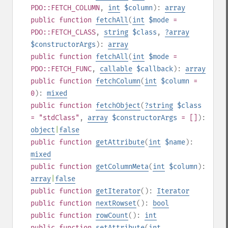
PDO::FETCH_COLUMN
,
int
$column
):
array
public
function
fetchAll
(
int
$mode
=
PDO::FETCH_CLASS
,
string
$class
,
?
array
$constructorArgs
):
array
public
function
fetchAll
(
int
$mode
=
PDO::FETCH_FUNC
,
callable
$callback
):
array
public
function
fetchColumn
(
int
$column
=
0
):
mixed
public
function
fetchObject
(
?
string
$class
= "stdClass"
,
array
$constructorArgs
= []
):
object
|
false
public
function
getAttribute
(
int
$name
):
mixed
public
function
getColumnMeta
(
int
$column
):
array
|
false
public
function
getIterator
():
Iterator
public
function
nextRowset
():
bool
public
function
rowCount
():
int
public
function
setAttribute
(
int