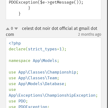
PDOException($e->getMessage());

        }

    }
celest dot noir dot official at gmail dot
0
up
down
com
2 months ago
¶
declare(
strict_types
=
1
);

namespace 
App\Models
;

use 
App\Classes\Championship
;

use 
App\Classes\Team
;

use 
App\Models\Database
;

use 
App\Exceptions\ChampionshipException
;

use 
PDO
;

use 
PDOException
;
