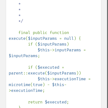
    *

    *

    *

    */

final public function 
execute
(
$inputParams 
= 
null
) {

        if (
$inputParams
)

$this
->
inputParams 
= 
$inputParams
;

        if (
$executed 
= 
parent
::
execute
(
$inputParams
))

$this
->
executionTime 
= 
microtime
(
true
) - 
$this
-
>
executionTime
;

        return 
$executed
;

    }
