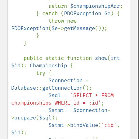
            return 
$championshipArr
;

        } catch (
PDOException $e
) {

            throw new 
PDOException
(
$e
->
getMessage
());

        }

    }

    public static function 
show
(
int 
$id
): 
Championship 
{

        try {

$connection 
= 
Database
::
getConnection
();

$sql 
= 
'SELECT * FROM 
championships WHERE id = :id'
;

$stmt 
= 
$connection
-
>
prepare
(
$sql
);

$stmt
->
bindValue
(
':id'
, 
$id
);
