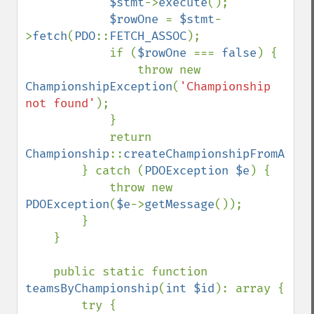
$stmt
->
execute
();

$rowOne 
= 
$stmt
-
>
fetch
(
PDO
::
FETCH_ASSOC
);

            if (
$rowOne 
=== 
false
) {

                throw new 
ChampionshipException
(
'Championship 
not found'
);

            }

            return 
Championship
::
createChampionshipFromArray
        } catch (
PDOException $e
) {

            throw new 
PDOException
(
$e
->
getMessage
());

        }

    }

    public static function 
teamsByChampionship
(
int $id
): array {

        try {
