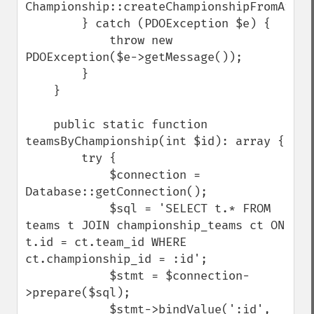
Championship::createChampionshipFromArray(
        } catch (PDOException $e) {

            throw new 
PDOException($e->getMessage());

        }

    }

    public static function 
teamsByChampionship(int $id): array {

        try {

            $connection = 
Database::getConnection();

            $sql = 'SELECT t.* FROM 
teams t JOIN championship_teams ct ON 
t.id = ct.team_id WHERE 
ct.championship_id = :id';

            $stmt = $connection-
>prepare($sql);

            $stmt->bindValue(':id', 