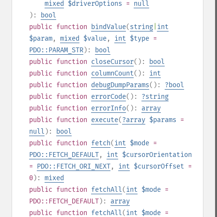
mixed
$driverOptions
=
null
):
bool
public
function
bindValue
(
string
|
int
$param
,
mixed
$value
,
int
$type
=
PDO::PARAM_STR
):
bool
public
function
closeCursor
():
bool
public
function
columnCount
():
int
public
function
debugDumpParams
():
?
bool
public
function
errorCode
():
?
string
public
function
errorInfo
():
array
public
function
execute
(
?
array
$params
=
null
):
bool
public
function
fetch
(
int
$mode
=
PDO::FETCH_DEFAULT
,
int
$cursorOrientation
=
PDO::FETCH_ORI_NEXT
,
int
$cursorOffset
=
0
):
mixed
public
function
fetchAll
(
int
$mode
=
PDO::FETCH_DEFAULT
):
array
public
function
fetchAll
(
int
$mode
=