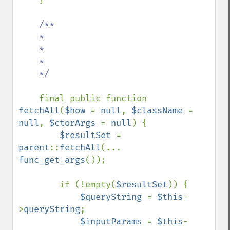
/**

    *

    *

    *

    */

final public function 
fetchAll
(
$how 
= 
null
, 
$className 
= 
null
, 
$ctorArgs 
= 
null
) {

$resultSet 
= 
parent
::
fetchAll
(... 
func_get_args
());

        if (!empty(
$resultSet
)) {

$queryString 
= 
$this
-
>
queryString
;

$inputParams 
= 
$this
-