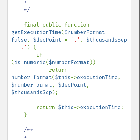
    *

    */

final public function 
getExecutionTime
(
$numberFormat 
= 
false
, 
$decPoint 
= 
'.'
, 
$thousandsSep 
= 
','
) {

        if 
(
is_numeric
(
$numberFormat
))

            return 
number_format
(
$this
->
executionTime
, 
$numberFormat
, 
$decPoint
, 
$thousandsSep
);

        return 
$this
->
executionTime
;

    }

/**

    *
