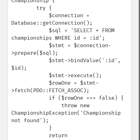
Championship {

        try {

            $connection = 
Database::getConnection();

            $sql = 'SELECT * FROM 
championships WHERE id = :id';

            $stmt = $connection-
>prepare($sql);

            $stmt->bindValue(':id', 
$id);

            $stmt->execute();

            $rowOne = $stmt-
>fetch(PDO::FETCH_ASSOC);

            if ($rowOne === false) {

                throw new 
ChampionshipException('Championship 
not found');

            }

            return 