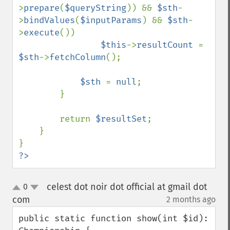
>
prepare
(
$queryString
)) && 
$sth
-
>
bindValues
(
$inputParams
) && 
$sth
-
>
execute
())

$this
->
resultCount 
= 
$sth
->
fetchColumn
();

$sth 
= 
null
;

        }

        return 
$resultSet
;

    }

?>
celest dot noir dot official at gmail dot
0
up
down
com
2 months ago
¶
public static function show(int $id): 