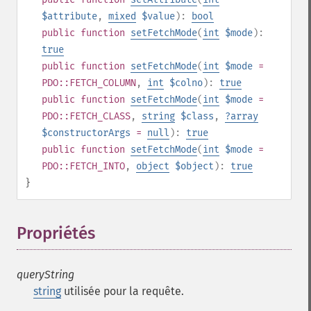
$attribute
,
mixed
$value
):
bool
public
function
setFetchMode
(
int
$mode
):
true
public
function
setFetchMode
(
int
$mode
=
PDO::FETCH_COLUMN
,
int
$colno
):
true
public
function
setFetchMode
(
int
$mode
=
PDO::FETCH_CLASS
,
string
$class
,
?
array
$constructorArgs
=
null
):
true
public
function
setFetchMode
(
int
$mode
=
PDO::FETCH_INTO
,
object
$object
):
true
}
Propriétés
¶
queryString
string
utilisée pour la requête.