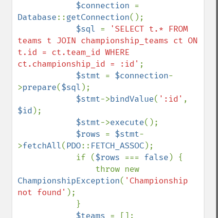
$connection 
= 
Database
::
getConnection
();

$sql 
= 
'SELECT t.* FROM 
teams t JOIN championship_teams ct ON 
t.id = ct.team_id WHERE 
ct.championship_id = :id'
;

$stmt 
= 
$connection
-
>
prepare
(
$sql
);

$stmt
->
bindValue
(
':id'
, 
$id
);

$stmt
->
execute
();

$rows 
= 
$stmt
-
>
fetchAll
(
PDO
::
FETCH_ASSOC
);

            if (
$rows 
=== 
false
) {

                throw new 
ChampionshipException
(
'Championship 
not found'
);

            }

$teams 
= [];
