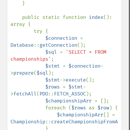
    }

    public static function 
index
(): 
array {

        try {

$connection 
= 
Database
::
getConnection
();

$sql 
= 
'SELECT * FROM 
championships'
;

$stmt 
= 
$connection
-
>
prepare
(
$sql
);

$stmt
->
execute
();

$rows 
= 
$stmt
-
>
fetchAll
(
PDO
::
FETCH_ASSOC
);

$championshipArr 
= [];

            foreach (
$rows 
as 
$row
) {

$championshipArr
[] = 
Championship
::
createChampionshipFromArray
            }
