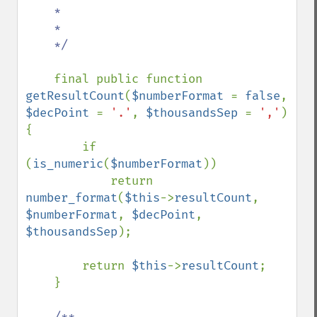
    *

    *

    */

final public function 
getResultCount
(
$numberFormat 
= 
false
, 
$decPoint 
= 
'.'
, 
$thousandsSep 
= 
','
) 
{

        if 
(
is_numeric
(
$numberFormat
))

            return 
number_format
(
$this
->
resultCount
, 
$numberFormat
, 
$decPoint
, 
$thousandsSep
);

        return 
$this
->
resultCount
;

    }

/**
