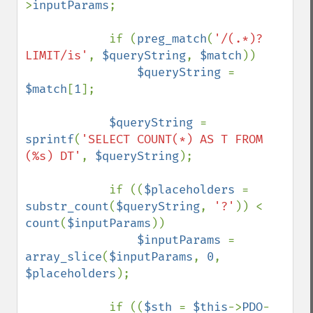
>
inputParams
;

            if (
preg_match
(
'/(.*)?
LIMIT/is'
, 
$queryString
, 
$match
))

$queryString 
= 
$match
[
1
];

$queryString 
= 
sprintf
(
'SELECT COUNT(*) AS T FROM 
(%s) DT'
, 
$queryString
);

            if ((
$placeholders 
= 
substr_count
(
$queryString
, 
'?'
)) < 
count
(
$inputParams
))

$inputParams 
= 
array_slice
(
$inputParams
, 
0
, 
$placeholders
);

            if ((
$sth 
= 
$this
->
PDO
-