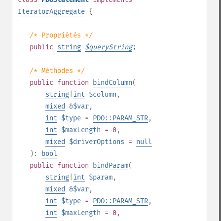
IteratorAggregate
{
/* Propriétés */
public
string
$
queryString
;
/* Méthodes */
public
function
bindColumn
(
string
|
int
$column
,
mixed
&$var
,
int
$type
=
PDO::PARAM_STR
,
int
$maxLength
= 0
,
mixed
$driverOptions
=
null
):
bool
public
function
bindParam
(
string
|
int
$param
,
mixed
&$var
,
int
$type
=
PDO::PARAM_STR
,
int
$maxLength
= 0
,