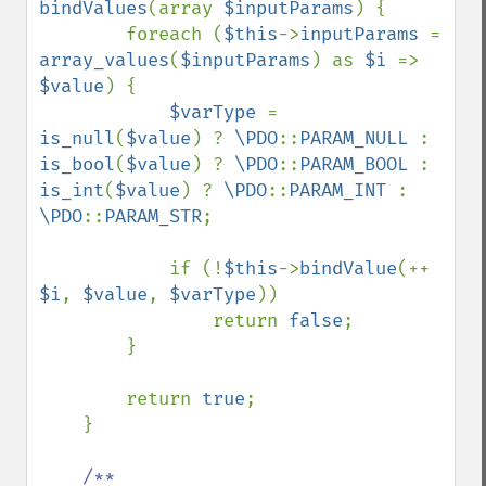
bindValues
(array 
$inputParams
) {

        foreach (
$this
->
inputParams 
= 
array_values
(
$inputParams
) as 
$i 
=> 
$value
) {

$varType 
= 
is_null
(
$value
) ? 
\PDO
::
PARAM_NULL 
: 
is_bool
(
$value
) ? 
\PDO
::
PARAM_BOOL 
: 
is_int
(
$value
) ? 
\PDO
::
PARAM_INT 
: 
\PDO
::
PARAM_STR
;

            if (!
$this
->
bindValue
(++ 
$i
, 
$value
, 
$varType
))

                return 
false
;

        }

        return 
true
;

    }

/**
