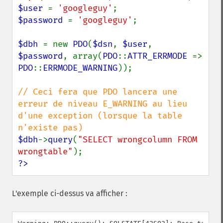
$user 
= 
'googleguy'
$password 
= 
'googleguy'
;

$dbh 
= new 
PDO
(
$dsn
, 
$user
, 
$password
, array(
PDO
::
ATTR_ERRMODE 
=> 
PDO
::
ERRMODE_WARNING
));

// Ceci fera que PDO lancera une 
erreur de niveau E_WARNING au lieu 
d'une exception (lorsque la table 
$dbh
->
query
(
"SELECT wrongcolumn FROM 
wrongtable"
?>
L'exemple ci-dessus va afficher :