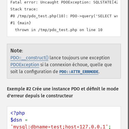
Fatal error: Uncaught PDOException: SQLSTATE[42S02]
Stack trace:

#0 /tmp/pdo_test.php(10): PDO->query('SELECT wrongco
#1 {main}

Note
:
PDO::__construct()
lance toujours une exception
PDOException
si la connexion échoue, quelle que
soit la configuration de
.
PDO::ATTR_ERRMODE
Exemple #2 Crée une instance PDO et définit le mode
d'erreur depuis le constructeur
<?php

$dsn 
= 
'mysql:dbname=test;host=127.0.0.1'