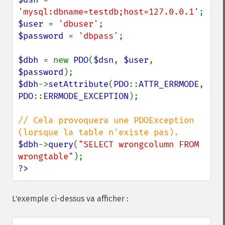
'mysql:dbname=testdb;host=127.0.0.1'
$user 
= 
'dbuser'
$password 
= 
'dbpass'
;

$dbh 
= new 
PDO
(
$dsn
, 
$user
, 
$password
$dbh
->
setAttribute
(
PDO
::
ATTR_ERRMODE
, 
PDO
::
ERRMODE_EXCEPTION
);

// Cela provoquera une PDOException 
$dbh
->
query
(
"SELECT wrongcolumn FROM 
wrongtable"
?>
L'exemple ci-dessus va afficher :