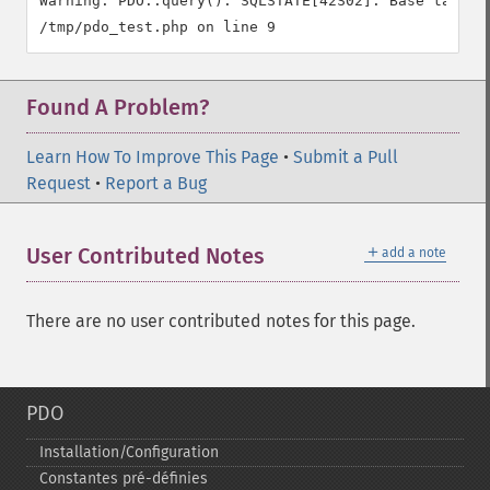
Warning: PDO::query(): SQLSTATE[42S02]: Base table 
Found A Problem?
Learn How To Improve This Page
•
Submit a Pull
Request
•
Report a Bug
＋
User Contributed Notes
add a note
There are no user contributed notes for this page.
PDO
Installation/Configuration
Constantes pré-​définies