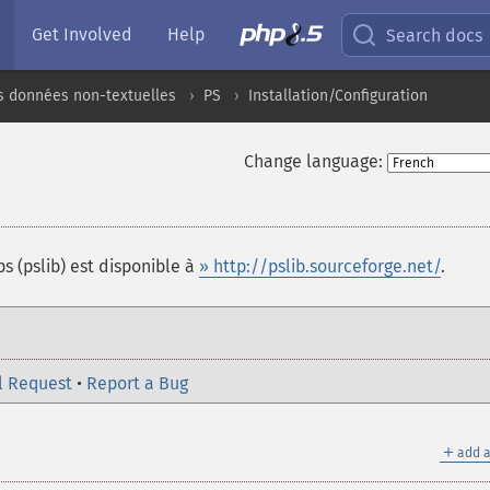
Get Involved
Help
Search docs
s données non-textuelles
PS
Installation/Configuration
Change language:
 ps (pslib) est disponible à
» http://pslib.sourceforge.net/
.
l Request
•
Report a Bug
＋
add a