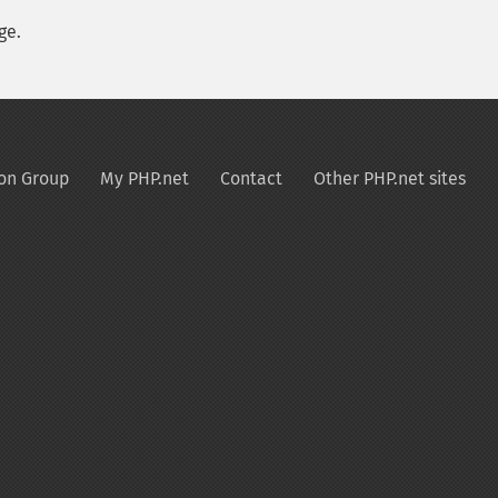
ge.
on Group
My PHP.net
Contact
Other PHP.net sites