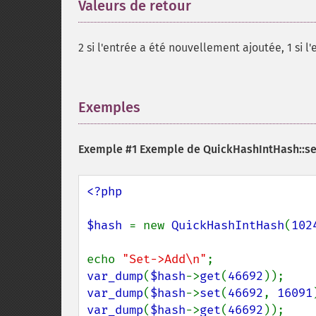
Valeurs de retour
¶
2 si l'entrée a été nouvellement ajoutée, 1 si l'
Exemples
¶
Exemple #1 Exemple de
QuickHashIntHash::se
<?php

$hash 
= new 
QuickHashIntHash
(
102
echo 
"Set->Add\n"
var_dump
(
$hash
->
get
(
46692
var_dump
(
$hash
->
set
(
46692
, 
16091
var_dump
(
$hash
->
get
(
46692
));
