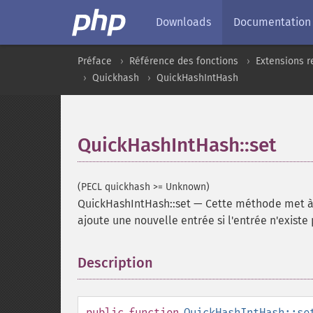
Downloads
Documentation
Préface
Référence des fonctions
Extensions r
Quickhash
QuickHashIntHash
QuickHashIntHash::set
(PECL quickhash >= Unknown)
QuickHashIntHash::set
—
Cette méthode met à 
ajoute une nouvelle entrée si l'entrée n'existe
Description
¶
public
function
QuickHashIntHash::se