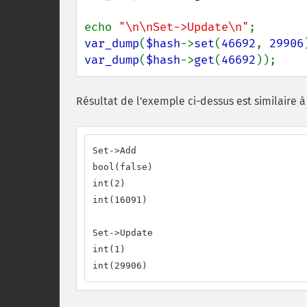
echo 
"\n\nSet->Update\n"
var_dump
(
$hash
->
set
(
46692
, 
29906
var_dump
(
$hash
->
get
(
46692
));
Résultat de l'exemple ci-dessus est similaire à 
Set->Add

bool(false)

int(2)

int(16091)

Set->Update

int(1)

int(29906)