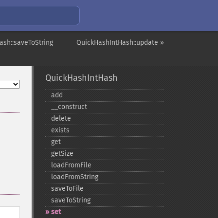
ash::saveToString
QuickHashIntHash::update »
QuickHashIntHash
add
_​_​construct
delete
exists
u
get
getSize
loadFromFile
loadFromString
saveToFile
saveToString
set