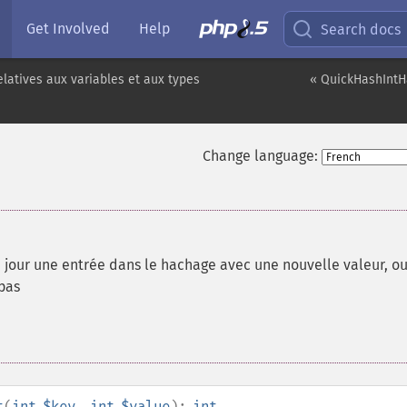
Get Involved
Help
Search docs
elatives aux variables et aux types
« QuickHashIntH
Change language:
jour une entrée dans le hachage avec une nouvelle valeur, o
 pas
t
(
int
$key
,
int
$value
):
int