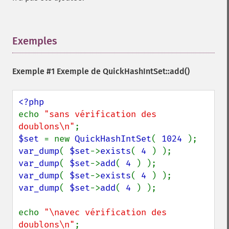
Exemples
¶
Exemple #1 Exemple de
QuickHashIntSet::add()
echo 
"sans vérification des 
doublons\n"
$set 
= new 
QuickHashIntSet
( 
1024 
var_dump
( 
$set
->
exists
( 
4 
var_dump
( 
$set
->
add
( 
4 
var_dump
( 
$set
->
exists
( 
4 
var_dump
( 
$set
->
add
( 
4 
) );

echo 
"\navec vérification des 
doublons\n"