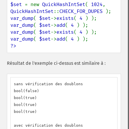
$set 
= new 
QuickHashIntSet
( 
1024
, 
QuickHashIntSet
::
CHECK_FOR_DUPES 
var_dump
( 
$set
->
exists
( 
4 
var_dump
( 
$set
->
add
( 
4 
var_dump
( 
$set
->
exists
( 
4 
var_dump
( 
$set
->
add
( 
4 
?>
Résultat de l'exemple ci-dessus est similaire à :
sans vérification des doublons

bool(false)

bool(true)

bool(true)

bool(true)

avec vérification des doublons
