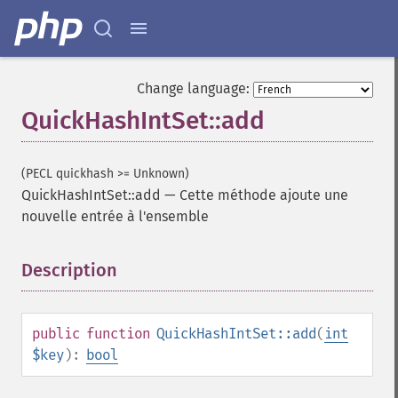
Change language:
QuickHashIntSet::add
(PECL quickhash >= Unknown)
QuickHashIntSet::add
—
Cette méthode ajoute une
nouvelle entrée à l'ensemble
Description
¶
public
function
QuickHashIntSet::add
(
int
$key
):
bool