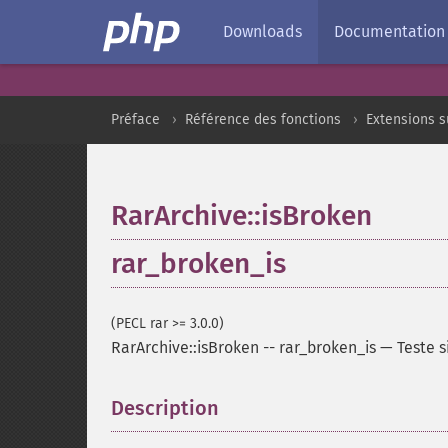
Downloads
Documentation
Préface
Référence des fonctions
Extensions s
RarArchive::isBroken
rar_broken_is
(PECL rar >= 3.0.0)
RarArchive::isBroken
--
rar_broken_is
—
Teste 
Description
¶