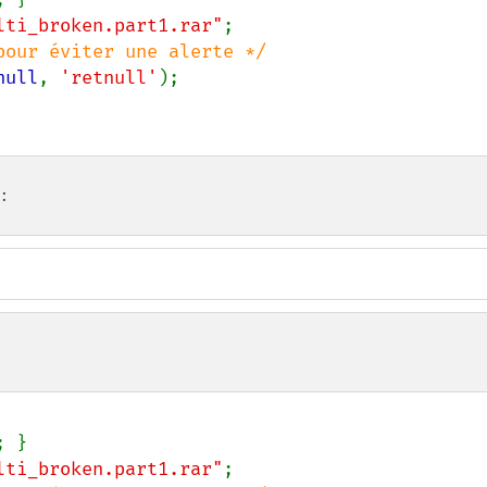
lti_broken.part1.rar"
null
, 
'retnull'
:
lti_broken.part1.rar"