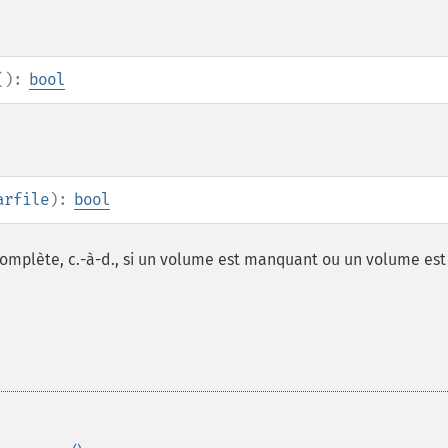
():
bool
arfile
):
bool
complète, c.-à-d., si un volume est manquant ou un volume est