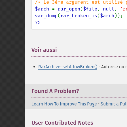
$arch 
= 
rar_open
(
$file
, 
null
, 
'r
var_dump
(
rar_broken_is
(
$arch
?>
Voir aussi
¶
RarArchive::setAllowBroken()
- Autorise ou 
Found A Problem?
Learn How To Improve This Page
•
Submit a Pul
User Contributed Notes