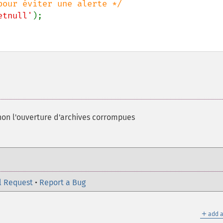
etnull'
non l'ouverture d'archives corrompues
l Request
•
Report a Bug
＋
add a