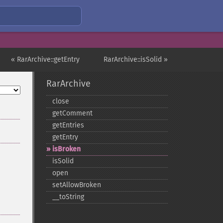
« RarArchive::getEntry
RarArchive::isSolid »
RarArchive
close
getComment
getEntries
getEntry
isBroken
isSolid
open
setAllowBroken
_​_​toString