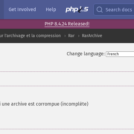
Get Involved
Help
Search docs
PHP 8.4.24 Released!
ur l'archivage et la compression
Rar
RarArchive
Change language:
si une archive est corrompue (incomplète)