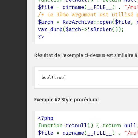
$file 
= 
dirname
(
__FILE__
) . 
"/mu
$arch 
= 
RarArchive
::
open
(
$file
, 
var_dump
(
$arch
->
isBroken
?>
Résultat de l'exemple ci-dessus est similaire à 
bool(true)
Exemple #2 Style procédural
function 
retnull
() { return 
null
$file 
= 
dirname
(
__FILE__
) . 
"/mu