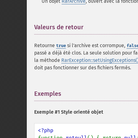
Un objet
RarArchive
, ouvert avec la foncti
Valeurs de retour
¶
Retourne
si l'archive est corrompue,
true
fals
passé a déjà été clos. La seule solution pour fa
la méthode
RarException::setUsingExceptions(
doit pas fonctionner sur des fichiers fermés.
Exemples
¶
Exemple #1 Style orienté objet
function 
retnull
() { return 
null