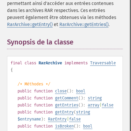
permettant ainsi d'accéder aux entrées contenues
dans les archives RAR respectives. Ces entrées
peuvent également être obtenues via les méthodes
RarArchive::getEntry()
et
RarArchive::getEntries()
.
Synopsis de la classe
¶
final
class
RarArchive
implements
Traversable
{
/* Méthodes */
public
function
close
():
bool
public
function
getComment
():
string
public
function
getEntries
():
array
|
false
public
function
getEntry
(
string
$entryname
):
RarEntry
|
false
public
function
isBroken
():
bool