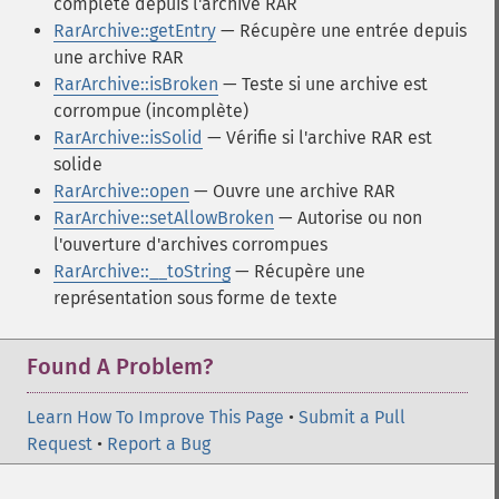
complète depuis l'archive RAR
RarArchive::getEntry
— Récupère une entrée depuis
une archive RAR
RarArchive::isBroken
— Teste si une archive est
corrompue (incomplète)
RarArchive::isSolid
— Vérifie si l'archive RAR est
solide
RarArchive::open
— Ouvre une archive RAR
RarArchive::setAllowBroken
— Autorise ou non
l'ouverture d'archives corrompues
RarArchive::__toString
— Récupère une
représentation sous forme de texte
Found A Problem?
Learn How To Improve This Page
•
Submit a Pull
Request
•
Report a Bug