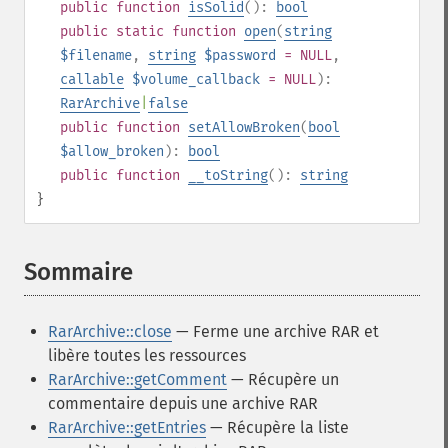
public
function
isSolid
():
bool
public
static
function
open
(
string
$filename
,
string
$password
= NULL
,
callable
$volume_callback
= NULL
):
RarArchive
|
false
public
function
setAllowBroken
(
bool
$allow_broken
):
bool
public
function
__toString
():
string
}
Sommaire
¶
RarArchive::close
— Ferme une archive RAR et
libère toutes les ressources
RarArchive::getComment
— Récupère un
commentaire depuis une archive RAR
RarArchive::getEntries
— Récupère la liste