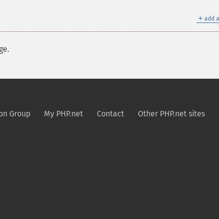
＋
add a
ge.
on Group
My PHP.net
Contact
Other PHP.net sites