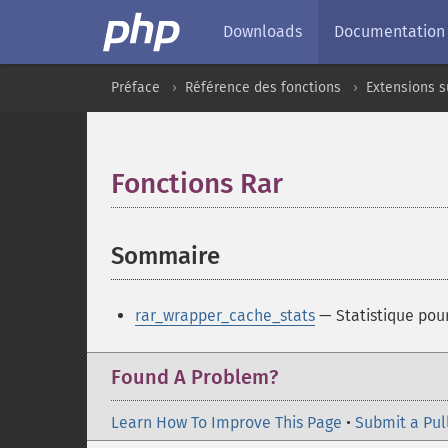
Downloads
Documentation
Préface
Référence des fonctions
Extensions s
Fonctions Rar
¶
Sommaire
¶
rar_wrapper_cache_stats
— Statistique pou
Found A Problem?
Learn How To Improve This Page
•
Submit a Pul