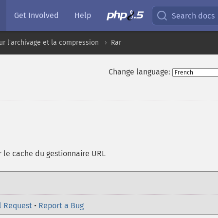
Get Involved
Help
Search docs
ur l'archivage et la compression
Rar
Change language:
r le cache du gestionnaire URL
l Request
•
Report a Bug