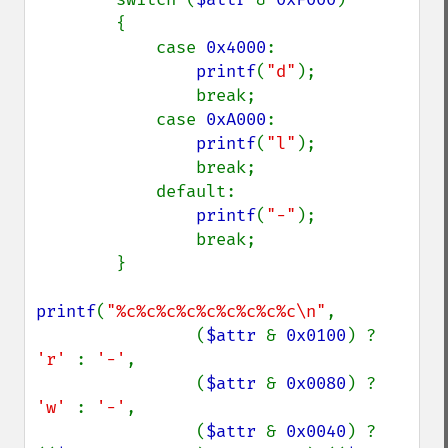
        {

            case 
0x4000
:

printf
(
"d"
);

                break;

            case 
0xA000
:

printf
(
"l"
);

                break;

            default:

printf
(
"-"
);

                break;

        }

printf
(
"%c%c%c%c%c%c%c%c%c\n"
,

                (
$attr 
& 
0x0100
) ? 
'r' 
: 
'-'
,

                (
$attr 
& 
0x0080
) ? 
'w' 
: 
'-'
,

                (
$attr 
& 
0x0040
) ? 