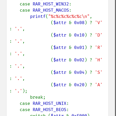
    case 
RAR_HOST_WIN32
:

    case 
RAR_HOST_MACOS
:

printf
(
"%c%c%c%c%c%c\n"
,

                (
$attr 
& 
0x08
) ? 
'V' 
: 
'.'
,

                (
$attr 
& 
0x10
) ? 
'D' 
: 
'.'
,

                (
$attr 
& 
0x01
) ? 
'R' 
: 
'.'
,

                (
$attr 
& 
0x02
) ? 
'H' 
: 
'.'
,

                (
$attr 
& 
0x04
) ? 
'S' 
: 
'.'
,

                (
$attr 
& 
0x20
) ? 
'A' 
: 
'.'
);

        break;

    case 
RAR_HOST_UNIX
:

    case 
RAR_HOST_BEOS
:

        switch (
$attr 
& 
0xF000
)
