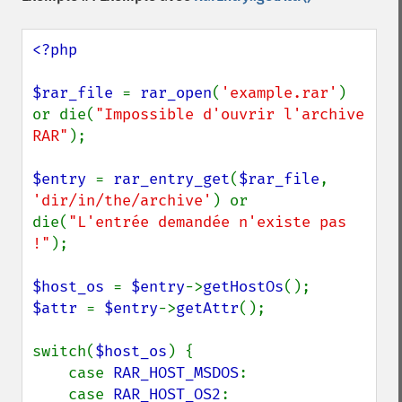
<?php

$rar_file 
= 
rar_open
(
'example.rar'
) 
or die(
"Impossible d'ouvrir l'archive 
RAR"
);

$entry 
= 
rar_entry_get
(
$rar_file
, 
'dir/in/the/archive'
) or 
die(
"L'entrée demandée n'existe pas 
!"
);

$host_os 
= 
$entry
->
getHostOs
$attr 
= 
$entry
->
getAttr
();

switch(
$host_os
) {

    case 
RAR_HOST_MSDOS
:

    case 
RAR_HOST_OS2
:
