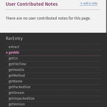
＋
User Contributed Notes
add a note
There are no user contributed notes for this page.
RarEntry
extract
getAttr
getCrc
getFileTime
getHostOs
getMethod
getName
getPackedSize
getStream
getUnpackedSize
getVersion