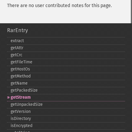
There are no user contributed notes for this page.
RarEntry
extract
getAttr
getCrc
getFileTime
getHostOs
getMethod
getName
getPackedSize
getStream
getUnpackedSize
getVersion
isDirectory
isEncrypted