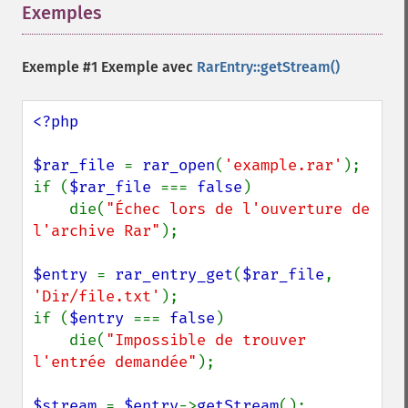
Exemples
¶
Exemple #1 Exemple avec
RarEntry::getStream()
<?php

$rar_file 
= 
rar_open
(
'example.rar'
);

if (
$rar_file 
=== 
false
)

    die(
"Échec lors de l'ouverture de 
l'archive Rar"
);

$entry 
= 
rar_entry_get
(
$rar_file
, 
'Dir/file.txt'
);

if (
$entry 
=== 
false
)

    die(
"Impossible de trouver 
l'entrée demandée"
);

$stream 
= 
$entry
->
getStream
();
