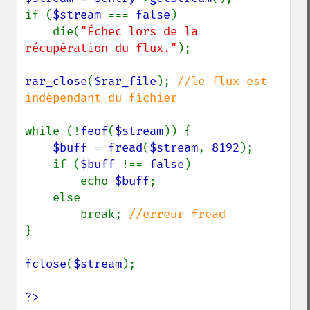
if (
$stream 
=== 
false
)

    die(
"Échec lors de la 
récupération du flux."
);

rar_close
(
$rar_file
); 
//le flux est 
indépendant du fichier

while (!
feof
(
$stream
)) {

$buff 
= 
fread
(
$stream
, 
8192
);

    if (
$buff 
!== 
false
)

        echo 
$buff
;

    else

        break; 
}

fclose
(
$stream
);

?>