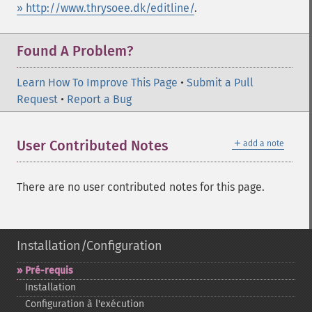
» http://www.thrysoee.dk/editline/
.
Found A Problem?
Learn How To Improve This Page
•
Submit a Pull
Request
•
Report a Bug
＋
User Contributed Notes
add a note
There are no user contributed notes for this page.
Installation/Configuration
Pré-​requis
Installation
Configuration à l'exécution