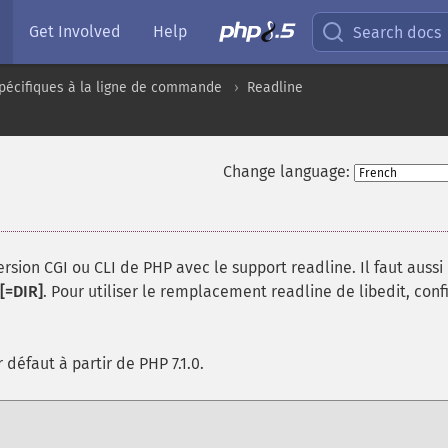
Get Involved
Help
Search docs
pécifiques à la ligne de commande
Readline
Change language:
version CGI ou CLI de PHP avec le support readline. Il faut aussi
[=DIR]
. Pour utiliser le remplacement readline de libedit, conf
défaut à partir de PHP 7.1.0.