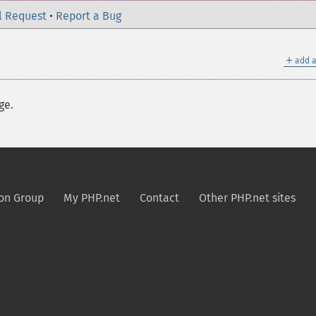
l Request
•
Report a Bug
＋
add a
ge.
on Group
My PHP.net
Contact
Other PHP.net sites