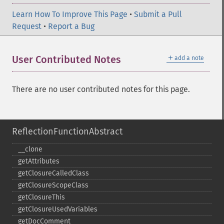
Learn How To Improve This Page
•
Submit a Pull
Request
•
Report a Bug
＋
User Contributed Notes
add a note
There are no user contributed notes for this page.
ReflectionFunctionAbstract
_​_​clone
getAttributes
getClosureCalledClass
getClosureScopeClass
getClosureThis
getClosureUsedVariables
getDocComment