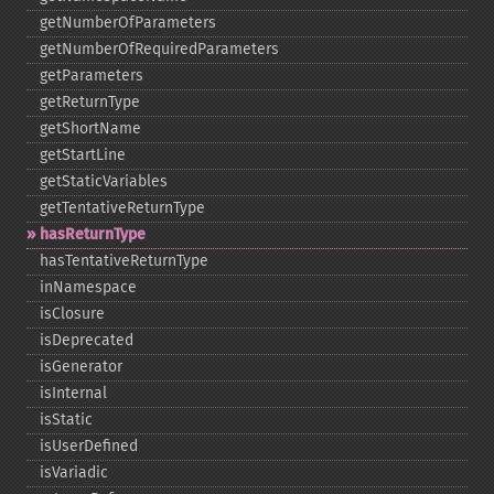
getNumberOfParameters
getNumberOfRequiredParameters
getParameters
getReturnType
getShortName
getStartLine
getStaticVariables
getTentativeReturnType
hasReturnType
hasTentativeReturnType
inNamespace
isClosure
isDeprecated
isGenerator
isInternal
isStatic
isUserDefined
isVariadic