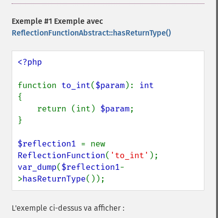
Exemple #1 Exemple avec
ReflectionFunctionAbstract::hasReturnType()
<?php

function 
to_int
(
$param
): 
{

    return (int) 
$param
;

}

$reflection1 
= new 
ReflectionFunction
(
'to_int'
var_dump
(
$reflection1
-
>
hasReturnType
());
L'exemple ci-dessus va afficher :