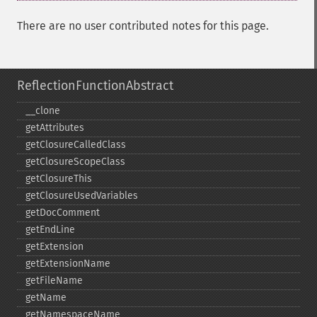
There are no user contributed notes for this page.
ReflectionFunctionAbstract
_​_​clone
getAttributes
getClosureCalledClass
getClosureScopeClass
getClosureThis
getClosureUsedVariables
getDocComment
getEndLine
getExtension
getExtensionName
getFileName
getName
getNamespaceName