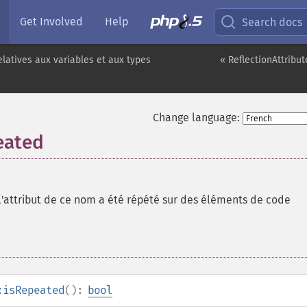
Get Involved
Help
Search docs
elatives aux variables et aux types
« ReflectionAttribut
Change language:
eated
l'attribut de ce nom a été répété sur des éléments de code
:isRepeated
():
bool