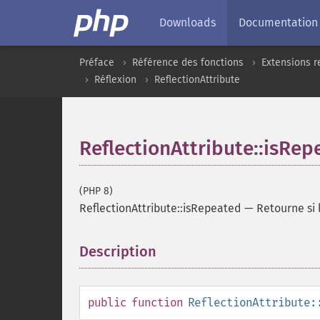
Downloads
Documentation
Préface
Référence des fonctions
Extensions r
Réflexion
ReflectionAttribute
ReflectionAttribute::isRep
(PHP 8)
ReflectionAttribute::isRepeated
—
Retourne si 
Description
¶
public
function
ReflectionAttribute: