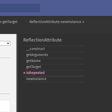
e::getTarget
ReflectionAttribute::newInstance »
ReflectionAttribute
_​_​construct
getArguments
getName
getTarget
isRepeated
newInstance