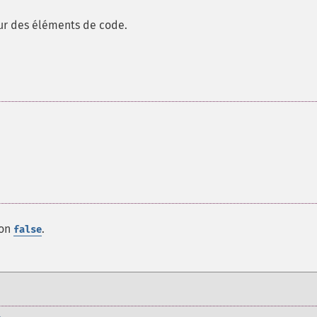
sur des éléments de code.
non
.
false