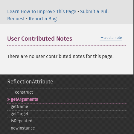
Learn How To Improve This Page
•
Submit a Pull
Request
•
Report a Bug
＋
User Contributed Notes
add a note
There are no user contributed notes for this page.
ReflectionAttribute
_​_​construct
getArguments
getName
getTarget
isRepeated
newInstance