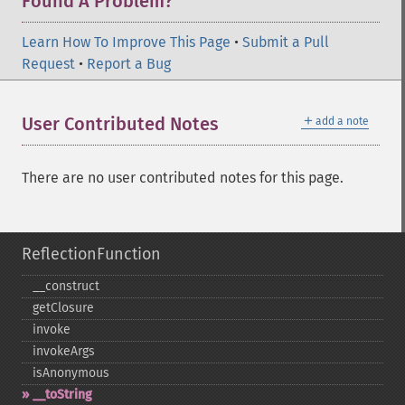
Found A Problem?
Learn How To Improve This Page
•
Submit a Pull
Request
•
Report a Bug
＋
User Contributed Notes
add a note
There are no user contributed notes for this page.
ReflectionFunction
_​_​construct
getClosure
invoke
invokeArgs
isAnonymous
_​_​toString