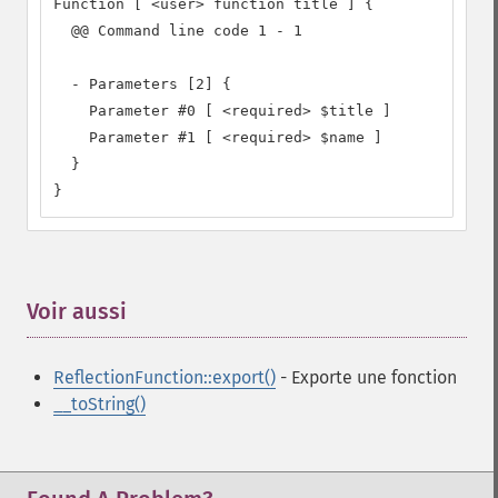
Function [ <user> function title ] {

  @@ Command line code 1 - 1

  - Parameters [2] {

    Parameter #0 [ <required> $title ]

    Parameter #1 [ <required> $name ]

  }

}
Voir aussi
¶
ReflectionFunction::export()
- Exporte une fonction
__toString()