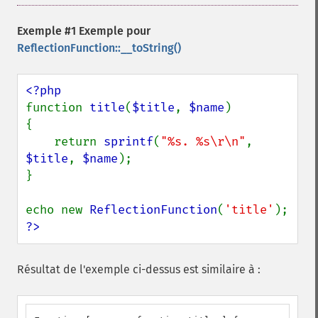
Exemple #1 Exemple pour
ReflectionFunction::__toString()
function 
title
(
$title
, 
$name
)

{

    return 
sprintf
(
"%s. %s\r\n"
, 
$title
, 
$name
);

}

echo new 
ReflectionFunction
(
'title'
?>
Résultat de l'exemple ci-dessus est similaire à :