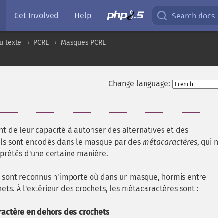
Get Involved
Help
Search docs
u texte
PCRE
Masques PCRE
Change language:
t de leur capacité à autoriser des alternatives et des
 Ils sont encodés dans le masque par des
métacaractères
, qui 
rprétés d'une certaine manière.
ui sont reconnus n'importe où dans un masque, hormis entre
ets. À l'extérieur des crochets, les métacaractères sont :
actère en dehors des crochets