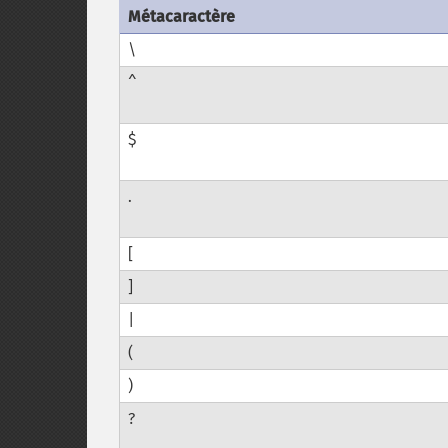
Métacaractère
\
^
$
.
[
]
|
(
)
?