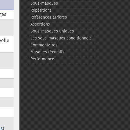
Sous-​masques
Répétitions
ges
Références arrières
e
Assertions
Sous-​masques uniques
Les sous-​masques conditionnels
velle
Commentaires
Masques récursifs
Performance
ns
)