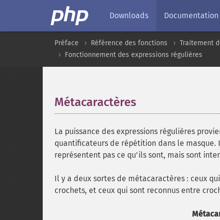
Downloads
Documentation
Préface
Référence des fonctions
Traitement d
Fonctionnement des expressions régulières
Métacaractères
¶
La puissance des expressions régulières provien
quantificateurs de répétition dans le masque.
représentent pas ce qu'ils sont, mais sont inte
Il y a deux sortes de métacaractères : ceux q
crochets, et ceux qui sont reconnus entre croch
Métacar