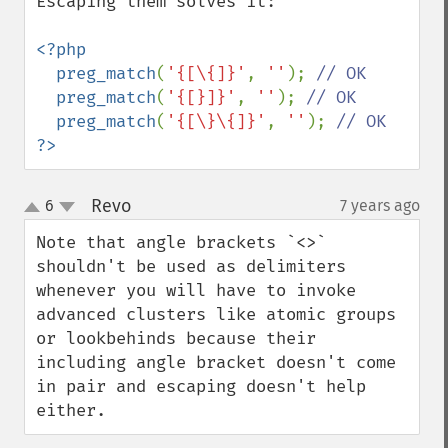
Escaping them solves it:

<?php

  preg_match
(
'{[\{]}'
, 
''
); 
// OK

preg_match
(
'{[}]}'
, 
''
); 
// OK

preg_match
(
'{[\}\{]}'
, 
''
); 
?>
Revo
6
7 years ago
¶
up
down
Note that angle brackets `<>` 
shouldn't be used as delimiters 
whenever you will have to invoke 
advanced clusters like atomic groups 
or lookbehinds because their 
including angle bracket doesn't come 
in pair and escaping doesn't help 
either.