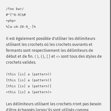
/foo bar/

#^[^0-9]$#

+php+

Il est également possible d'utiliser les délimiteurs
utilisant les crochets où les crochets ouvrants et
fermants sont respectivement les délimiteurs de
début et de fin.
,
,
et
sont tous des styles de
()
{}
[]
<>
crochets valides.
(this [is] a (pattern))

{this [is] a (pattern)}

[this [is] a (pattern)]

Les délimiteurs utilisant les crochets n'ont pas besoin
d'être échappés lorsqu'ils sont utilisés comme