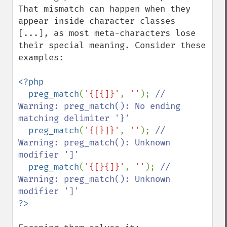
That mismatch can happen when they 
appear inside character classes 
[...], as most meta-characters lose 
their special meaning. Consider these 
examples:

<?php

  preg_match
(
'{[{]}'
, 
''
); 
// 
Warning: preg_match(): No ending 
matching delimiter '}'

preg_match
(
'{[}]}'
, 
''
); 
// 
Warning: preg_match(): Unknown 
modifier ']'

preg_match
(
'{[}{]}'
, 
''
); 
// 
Warning: preg_match(): Unknown 