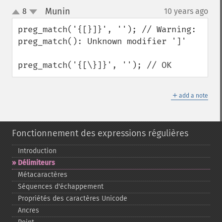
Munin
8
10 years ago
¶
up
down
preg_match('{[}]}', ''); // Warning: 
preg_match(): Unknown modifier ']'

preg_match('{[\}]}', ''); // OK
＋
add a note
Fonctionnement des expressions régulières
Introduction
Délimiteurs
Métacaractères
Séquences d'échappement
Propriétés des caractères Unicode
Ancres