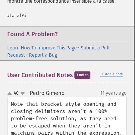
montre une correspondance insensible à la casse.
Found A Problem?
Learn How To Improve This Page
•
Submit a Pull
Request
•
Report a Bug
＋
User Contributed Notes
add a note
3 notes
Pedro Gimeno
40
11 years ago
¶
up
down
Note that bracket style opening and 
closing delimiters aren't a 100% 
problem-free solution, as they need 
to be escaped when they aren't in 
matching pairs within the expression. 