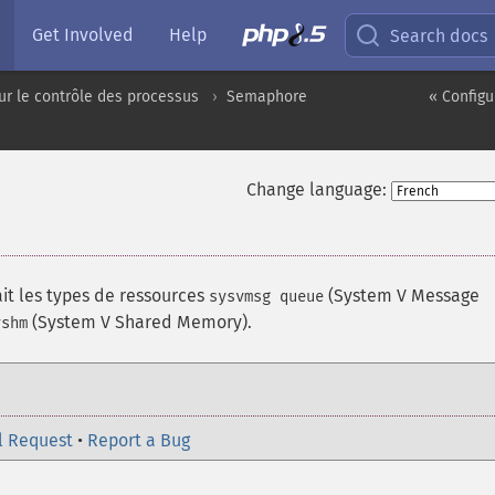
Get Involved
Help
Search docs
ur le contrôle des processus
Semaphore
« Configu
Change language:
ait les types de ressources
(System V Message
sysvmsg queue
(System V Shared Memory).
vshm
l Request
•
Report a Bug