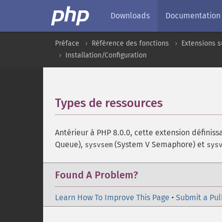
Downloads
Documentation
Préface
Référence des fonctions
Extensions s
Installation/Configuration
Types de ressources
¶
Antérieur à PHP 8.0.0, cette extension définiss
Queue),
(System V Semaphore) et
sysvsem
sys
Found A Problem?
Learn How To Improve This Page
•
Submit a Pul