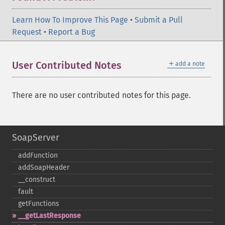
Learn How To Improve This Page
•
Submit a Pull
Request
•
Report a Bug
＋
User Contributed Notes
add a note
There are no user contributed notes for this page.
SoapServer
addFunction
addSoapHeader
_​_​construct
fault
getFunctions
_​_​getLastResponse