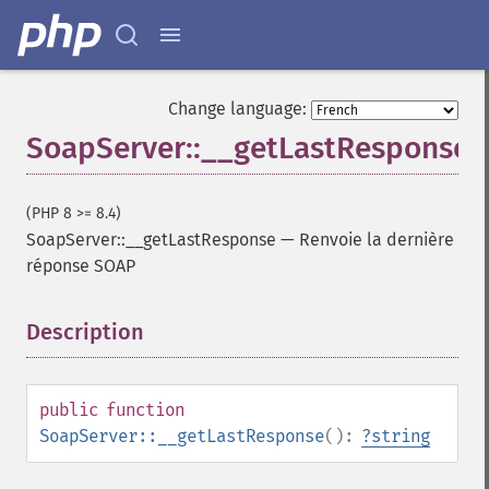
Change language:
SoapServer::__getLastResponse
(PHP 8 >= 8.4)
SoapServer::__getLastResponse
—
Renvoie la dernière
réponse SOAP
Description
¶
public
function
SoapServer::__getLastResponse
():
?
string