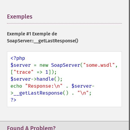
Exemples
¶
Exemple #1 Exemple de
SoapServer::__getLastResponse()
<?php

$server 
= new 
SoapServer
(
"some.wsdl"
, 
[
"trace" 
=> 
1
$server
->
handle
();

echo 
"Response:\n" 
. 
$server
-
>
__getLastResponse
() . 
"\n"
?>
Found A Problem?