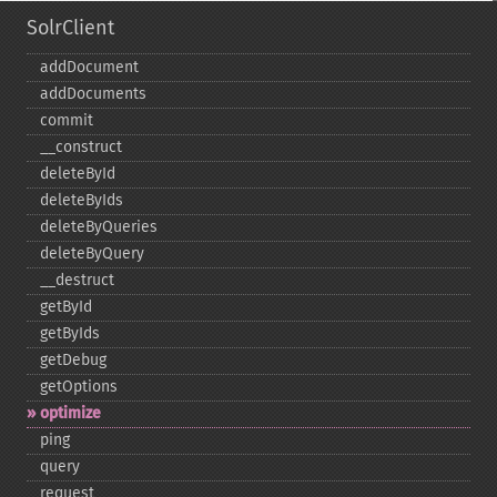
SolrClient
addDocument
addDocuments
commit
_​_​construct
deleteById
deleteByIds
deleteByQueries
deleteByQuery
_​_​destruct
getById
getByIds
getDebug
getOptions
optimize
ping
query
request