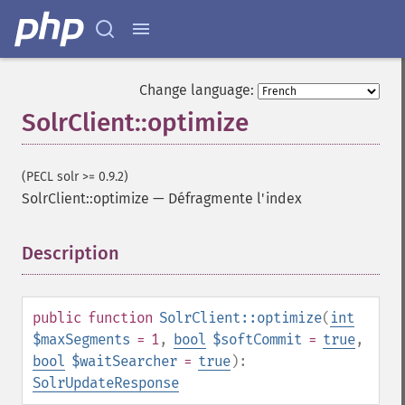
Change language:
SolrClient::optimize
(PECL solr >= 0.9.2)
SolrClient::optimize
—
Défragmente l'index
Description
¶
public
function
SolrClient::optimize
(
int
$maxSegments
= 1
,
bool
$softCommit
=
true
,
bool
$waitSearcher
=
true
):
SolrUpdateResponse