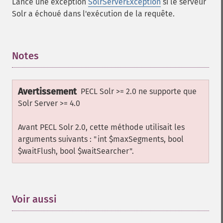
Lance une exception
SolrServerException
si le serveur
Solr a échoué dans l'exécution de la requête.
Notes
¶
Avertissement
PECL Solr >= 2.0 ne supporte que
Solr Server >= 4.0
Avant PECL Solr 2.0, cette méthode utilisait les
arguments suivants : "int $maxSegments, bool
$waitFlush, bool $waitSearcher".
Voir aussi
¶