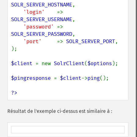
SOLR_SERVER_HOSTNAME
,

'login'    
=> 
SOLR_SERVER_USERNAME
,

'password' 
=> 
SOLR_SERVER_PASSWORD
,

'port'     
=> 
SOLR_SERVER_PORT
,

);

$client 
= new 
SolrClient
(
$options
);

$pingresponse 
= 
$client
->
ping
();

?>
Résultat de l'exemple ci-dessus est similaire à :