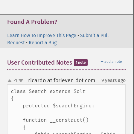
Found A Problem?
Learn How To Improve This Page
•
Submit a Pull
Request
•
Report a Bug
＋
User Contributed Notes
add a note
1 note
ricardo at forleven dot com
-1
9 years ago
¶
up
down
class Search extends Solr

{

    protected $searchEngine;

    function __construct()

    {
