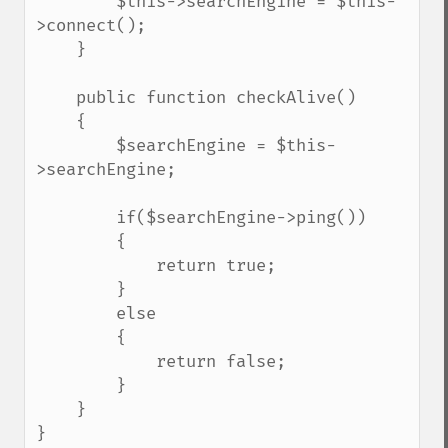
        $this->searchEngine = $this-
>connect();

    }

    public function checkAlive()

    {

        $searchEngine = $this-
>searchEngine;

        if($searchEngine->ping())

        {

            return true;

        }

        else

        {

            return false;

        }

    }

}