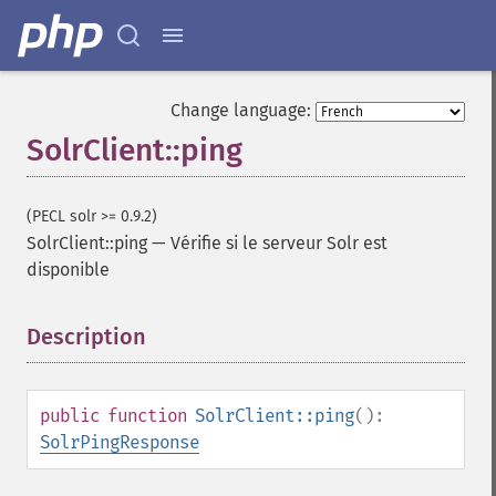
Change language:
SolrClient::ping
(PECL solr >= 0.9.2)
SolrClient::ping
—
Vérifie si le serveur Solr est
disponible
Description
¶
public
function
SolrClient::ping
():
SolrPingResponse