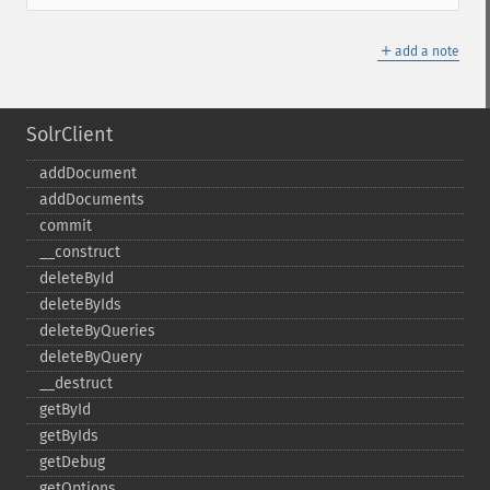
＋
add a note
SolrClient
addDocument
addDocuments
commit
_​_​construct
deleteById
deleteByIds
deleteByQueries
deleteByQuery
_​_​destruct
getById
getByIds
getDebug
getOptions