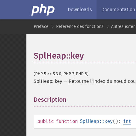
Downloads
Documentation
Préface
Référence des fonctions
Autres exten
SplHeap::key
(PHP 5 >= 5.3.0, PHP 7, PHP 8)
SplHeap::key
—
Retourne l'index du nœud cou
Description
¶
public
function
SplHeap::key
():
int