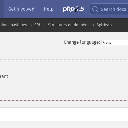
Get Involved
Help
Search docs
sions basiques
SPL
Structures de données
SplHeap
Change language:
rant