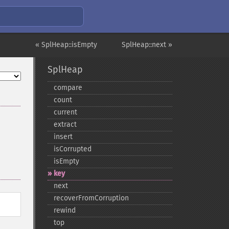
« SplHeap::isEmpty
SplHeap::next »
SplHeap
compare
count
current
extract
insert
isCorrupted
isEmpty
key
next
recoverFromCorruption
rewind
top