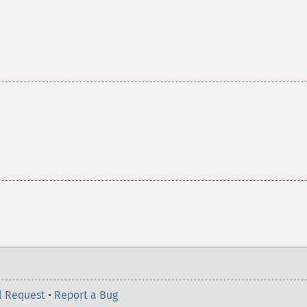
l Request
•
Report a Bug