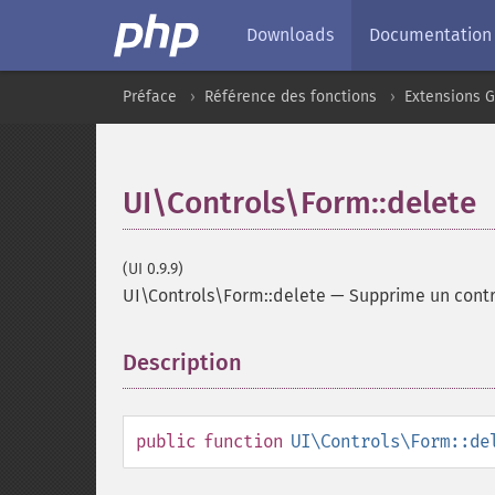
Downloads
Documentation
Préface
Référence des fonctions
Extensions G
UI\Controls\Form::delete
(UI 0.9.9)
UI\Controls\Form::delete
—
Supprime un cont
Description
¶
public
function
UI\Controls\Form::de