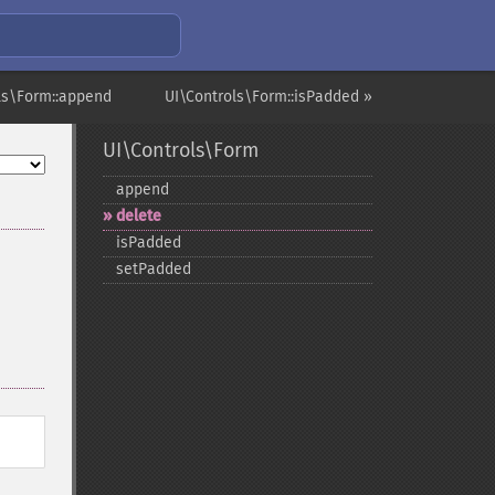
ls\Form::append
UI\Controls\Form::isPadded »
UI\Controls\Form
append
delete
isPadded
setPadded