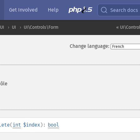
Get Involved
Help
Search docs
UI
UI
UI\Controls\Form
« UI\Contro
Change language:
rôle
lete
(
int
$index
):
bool