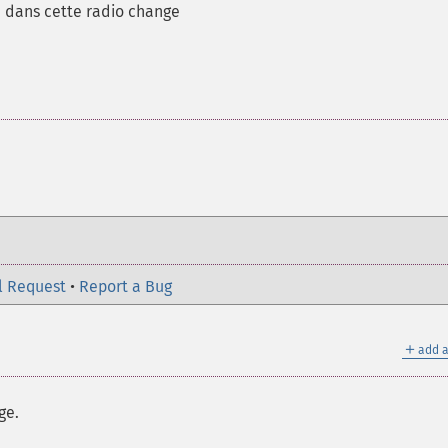
e dans cette radio change
l Request
•
Report a Bug
＋
add a
ge.