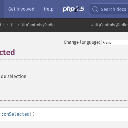
Get Involved
Help
Search docs
UI
UI
UI\Controls\Radio
« UI\Controls\Radio
Change language:
cted
 de sélection
::onSelected
()