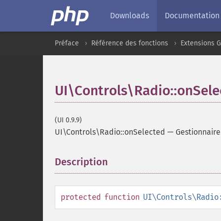
Downloads
Documentation
Préface
Référence des fonctions
Extensions G
UI\Controls\Radio::onSele
(UI 0.9.9)
UI\Controls\Radio::onSelected
—
Gestionnaire
Description
¶
protected
function
UI\Controls\Radio