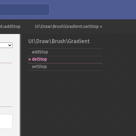
t::addStop
UI\Draw\Brush\Gradient::setStop »
UI\Draw\Brush\Gradient
addStop
delStop
setStop