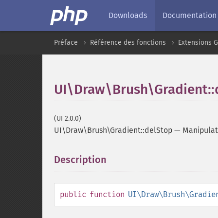
Downloads
Documentation
Préface
Référence des fonctions
Extensions G
UI\Draw\Brush\Gradient::
(UI 2.0.0)
UI\Draw\Brush\Gradient::delStop
—
Manipulat
Description
¶
public
function
UI\Draw\Brush\Gradie