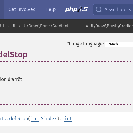
Get Involved
Help
Search docs
UI
UI
UI\Draw\Brush\Gradient
« UI\Draw\Brush\Gradien
Change language:
delStop
ion d'arrêt
nt::delStop
(
int
$index
):
int