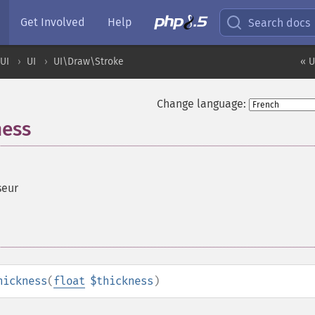
Get Involved
Help
Search docs
UI
UI
UI\Draw\Stroke
« U
Change language:
ness
seur
hickness
(
float
$thickness
)