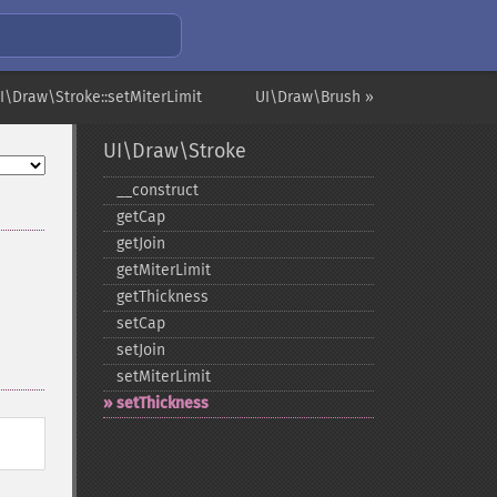
I\Draw\Stroke::setMiterLimit
UI\Draw\Brush »
UI\Draw\Stroke
_​_​construct
getCap
getJoin
getMiterLimit
getThickness
setCap
setJoin
setMiterLimit
setThickness