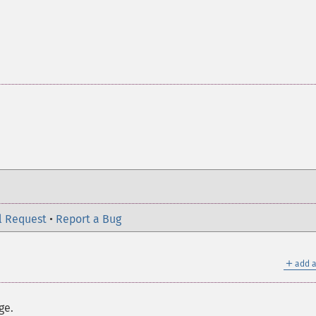
l Request
•
Report a Bug
＋
add a
ge.