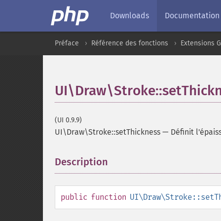
Downloads
Documentation
Préface
Référence des fonctions
Extensions G
UI\Draw\Stroke::setThick
(UI 0.9.9)
UI\Draw\Stroke::setThickness
—
Définit l'épais
Description
¶
public
function
UI\Draw\Stroke::setT