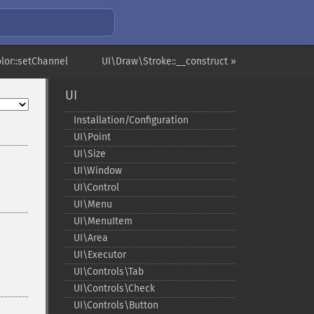
lor::setChannel
UI\Draw\Stroke::__construct »
UI
Installation/Configuration
UI\Point
UI\Size
UI\Window
UI\Control
UI\Menu
UI\MenuItem
UI\Area
UI\Executor
UI\Controls\Tab
UI\Controls\Check
UI\Controls\Button