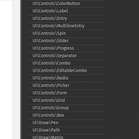
UI\Controls\ColorButton
UI\Controls\Label
UI\Controls\Entry
UI\Controls\MultilineEntry
UI\Controls\Spin
UI\Controls\Slider
UI\Controls\Progress
UI\Controls\Separator
UI\Controls\Combo
UI\Controls\EditableCombo
UI\Controls\Radio
UI\Controls\Picker
UI\Controls\Form
UI\Controls\Grid
UI\Controls\Group
UI\Controls\Box
UI\Draw\Pen
UI\Draw\Path
UI\Draw\Matrix