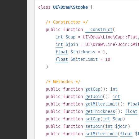
class
UI\Draw\Stroke
{
/* Constructor */
public
function
__construct
(
int
$cap
= UI\Draw\Line\Cap::Flat
int
$join
= UI\Draw\Line\Join::Mi
float
$thickness
= 1
,
float
$miterLimit
= 10
)
/* Méthodes */
public
function
getCap
():
int
public
function
getJoin
():
int
public
function
getMiterLimit
():
floa
public
function
getThickness
():
float
public
function
setCap
(
int
$cap
)
public
function
setJoin
(
int
$join
)
public
function
setMiterLimit
(
float
$