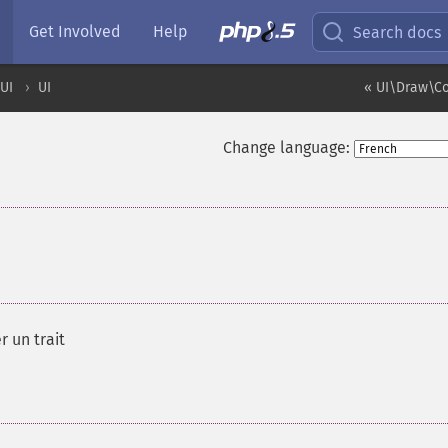
Get Involved
Help
Search docs
UI
UI
« UI\Draw\Co
Change language:
r un trait