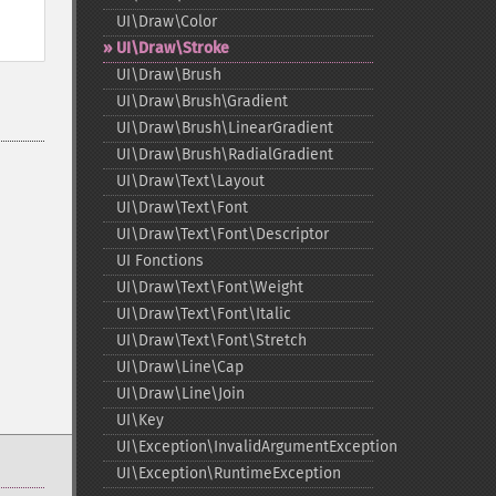
UI\Draw\Color
UI\Draw\Stroke
UI\Draw\Brush
UI\Draw\Brush\Gradient
UI\Draw\Brush\LinearGradient
UI\Draw\Brush\RadialGradient
UI\Draw\Text\Layout
UI\Draw\Text\Font
UI\Draw\Text\Font\Descriptor
UI Fonctions
UI\Draw\Text\Font\Weight
UI\Draw\Text\Font\Italic
UI\Draw\Text\Font\Stretch
UI\Draw\Line\Cap
UI\Draw\Line\Join
UI\Key
UI\Exception\InvalidArgumentException
UI\Exception\RuntimeException