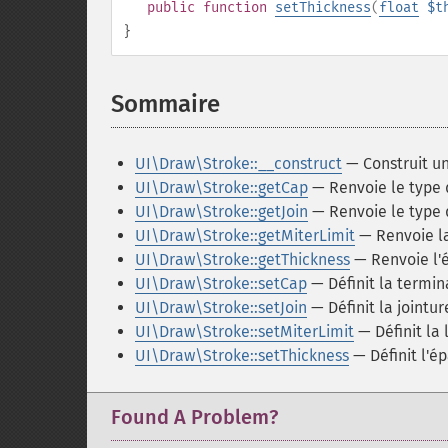
public
function
setThickness
(
float
$t
}
Sommaire
¶
UI\Draw\Stroke::__construct
— Construit un
UI\Draw\Stroke::getCap
— Renvoie le type 
UI\Draw\Stroke::getJoin
— Renvoie le type d
UI\Draw\Stroke::getMiterLimit
— Renvoie la
UI\Draw\Stroke::getThickness
— Renvoie l'
UI\Draw\Stroke::setCap
— Définit la termin
UI\Draw\Stroke::setJoin
— Définit la jointur
UI\Draw\Stroke::setMiterLimit
— Définit la 
UI\Draw\Stroke::setThickness
— Définit l'é
Found A Problem?