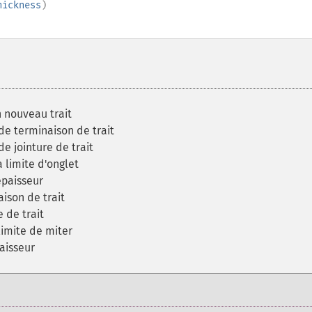
hickness
)
 nouveau trait
de terminaison de trait
e jointure de trait
 limite d'onglet
épaisseur
aison de trait
e de trait
limite de miter
paisseur