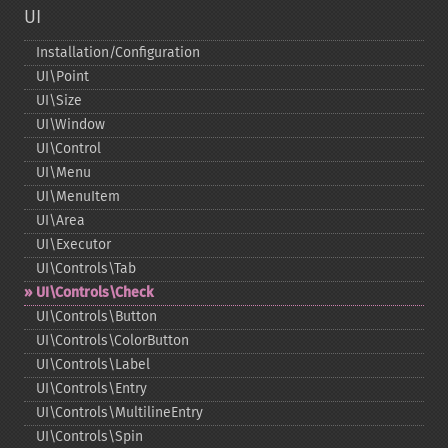
UI
Installation/Configuration
UI\Point
UI\Size
UI\Window
UI\Control
UI\Menu
UI\MenuItem
UI\Area
UI\Executor
UI\Controls\Tab
UI\Controls\Check
UI\Controls\Button
UI\Controls\ColorButton
UI\Controls\Label
UI\Controls\Entry
UI\Controls\MultilineEntry
UI\Controls\Spin