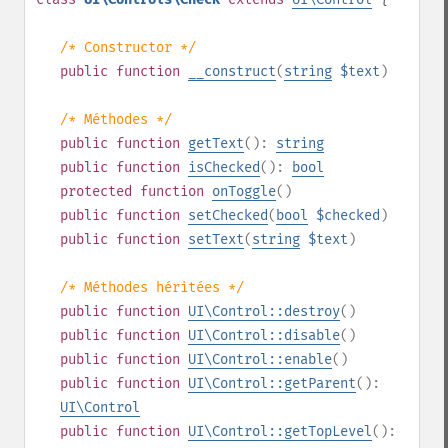
/* Constructor */
public
function
__construct
(
string
$text
)
/* Méthodes */
public
function
getText
():
string
public
function
isChecked
():
bool
protected
function
onToggle
()
public
function
setChecked
(
bool
$checked
)
public
function
setText
(
string
$text
)
/* Méthodes héritées */
public
function
UI\Control::destroy
()
public
function
UI\Control::disable
()
public
function
UI\Control::enable
()
public
function
UI\Control::getParent
():
UI\Control
public
function
UI\Control::getTopLevel
():