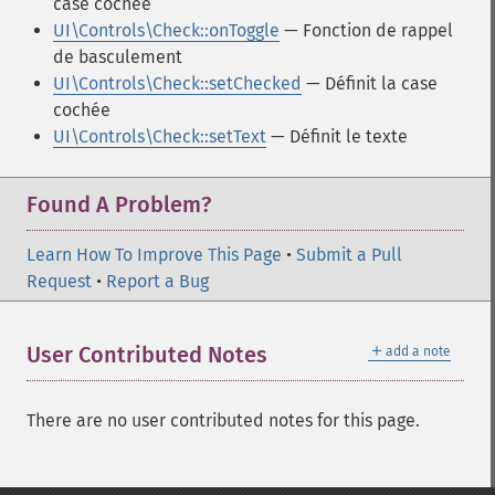
case cochée
UI\Controls\Check::onToggle
— Fonction de rappel
de basculement
UI\Controls\Check::setChecked
— Définit la case
cochée
UI\Controls\Check::setText
— Définit le texte
Found A Problem?
Learn How To Improve This Page
•
Submit a Pull
Request
•
Report a Bug
＋
User Contributed Notes
add a note
There are no user contributed notes for this page.