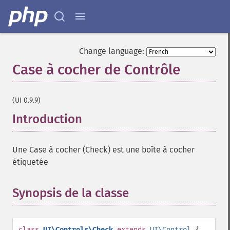
Change language:
Case à cocher de Contrôle
¶
(UI 0.9.9)
Introduction
¶
Une Case à cocher (Check) est une boîte à cocher
étiquetée
Synopsis de la classe
¶
class
UI\Controls\Check
extends
UI\Control
{