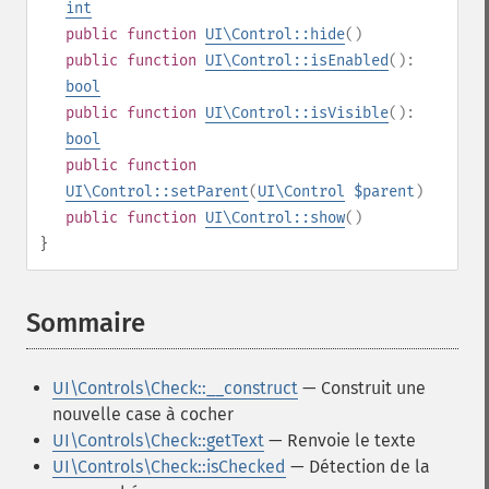
int
public
function
UI\Control::hide
()
public
function
UI\Control::isEnabled
():
bool
public
function
UI\Control::isVisible
():
bool
public
function
UI\Control::setParent
(
UI\Control
$parent
)
public
function
UI\Control::show
()
}
Sommaire
¶
UI\Controls\Check::__construct
— Construit une
nouvelle case à cocher
UI\Controls\Check::getText
— Renvoie le texte
UI\Controls\Check::isChecked
— Détection de la