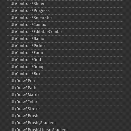
UI\Controls\Slider
UI\Controls\Progress
UI\Controls\Separator
UI\Controls\Combo
UI\Controls\EditableCombo
UI\Controls\Radio
UI\Controls\Picker
UI\Controls\Form
UI\Controls\Grid
UI\Controls\Group
UI\Controls\Box
UI\Draw\Pen
UI\Draw\Path
UI\Draw\Matrix
UI\Draw\Color
UI\Draw\Stroke
UI\Draw\Brush
UI\Draw\Brush\Gradient
UI\Draw\Brush\LinearGradient