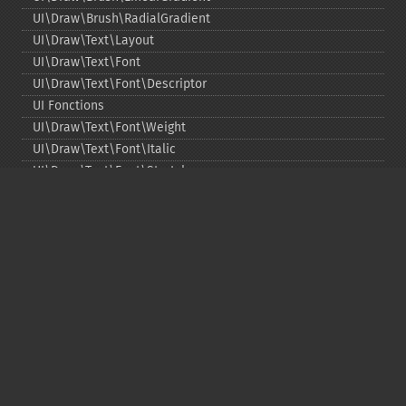
UI\Draw\Brush\RadialGradient
UI\Draw\Text\Layout
UI\Draw\Text\Font
UI\Draw\Text\Font\Descriptor
UI Fonctions
UI\Draw\Text\Font\Weight
UI\Draw\Text\Font\Italic
UI\Draw\Text\Font\Stretch
UI\Draw\Line\Cap
UI\Draw\Line\Join
UI\Key
UI\Exception\InvalidArgumentException
UI\Exception\RuntimeException
Copyright © 2001-2026 The PHP Documentation