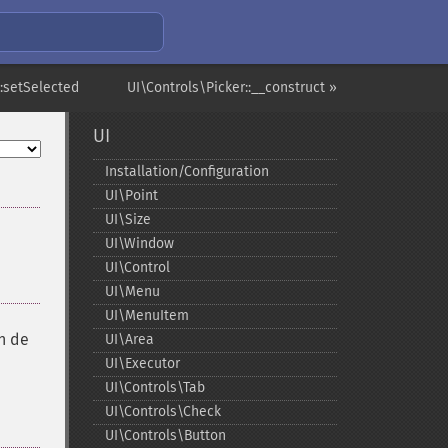
::setSelected
UI\Controls\Picker::__construct »
UI
Installation/Configuration
UI\Point
UI\Size
UI\Window
UI\Control
UI\Menu
UI\MenuItem
on de
UI\Area
UI\Executor
UI\Controls\Tab
UI\Controls\Check
UI\Controls\Button