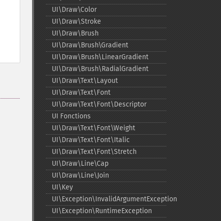
UI\Draw\Color
UI\Draw\Stroke
UI\Draw\Brush
UI\Draw\Brush\Gradient
UI\Draw\Brush\LinearGradient
UI\Draw\Brush\RadialGradient
UI\Draw\Text\Layout
UI\Draw\Text\Font
UI\Draw\Text\Font\Descriptor
UI Fonctions
UI\Draw\Text\Font\Weight
UI\Draw\Text\Font\Italic
UI\Draw\Text\Font\Stretch
UI\Draw\Line\Cap
UI\Draw\Line\Join
UI\Key
UI\Exception\InvalidArgumentException
UI\Exception\RuntimeException