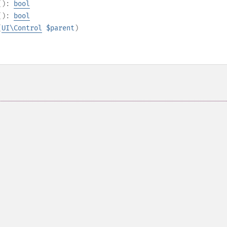
():
bool
():
bool
(
UI\Control
$parent
)