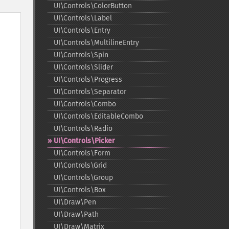
UI\Controls\ColorButton
UI\Controls\Label
UI\Controls\Entry
UI\Controls\MultilineEntry
UI\Controls\Spin
UI\Controls\Slider
UI\Controls\Progress
UI\Controls\Separator
UI\Controls\Combo
UI\Controls\EditableCombo
UI\Controls\Radio
UI\Controls\Picker
UI\Controls\Form
UI\Controls\Grid
UI\Controls\Group
UI\Controls\Box
UI\Draw\Pen
UI\Draw\Path
UI\Draw\Matrix