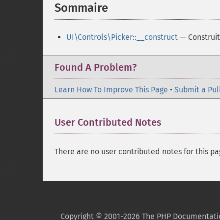
Sommaire
¶
UI\Controls\Picker::__construct
— Construit
Found A Problem?
Learn How To Improve This Page
•
Submit a Pul
User Contributed Notes
There are no user contributed notes for this pa
Copyright © 2001-2026 The PHP Documentati