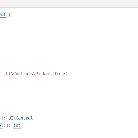
rol
{
= UI\Controls\Picker::Date
)
():
UI\Control
el
():
int