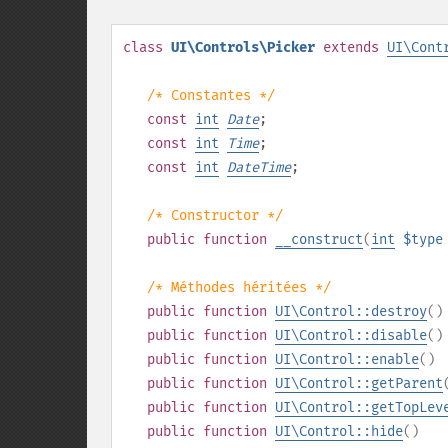
class
UI\Controls\Picker
extends
UI\Cont
/* Constantes */
const
int
Date
;
const
int
Time
;
const
int
DateTime
;
/* Constructor */
public
function
__construct
(
int
$type
/* Méthodes héritées */
public
function
UI\Control::destroy
()
public
function
UI\Control::disable
()
public
function
UI\Control::enable
()
public
function
UI\Control::getParent
public
function
UI\Control::getTopLev
public
function
UI\Control::hide
()