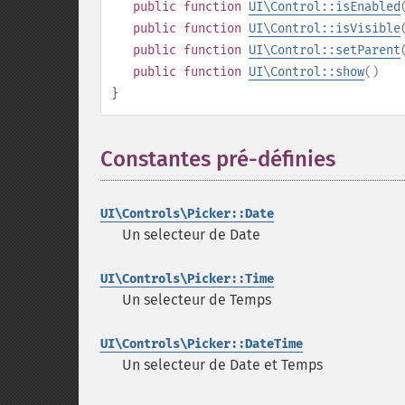
public
function
UI\Control::isEnabled
public
function
UI\Control::isVisible
public
function
UI\Control::setParent
public
function
UI\Control::show
()
}
Constantes pré-définies
¶
UI\Controls\Picker::Date
Un selecteur de Date
UI\Controls\Picker::Time
Un selecteur de Temps
UI\Controls\Picker::DateTime
Un selecteur de Date et Temps