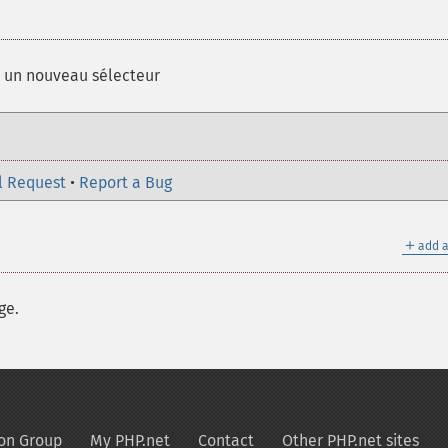
 un nouveau sélecteur
l Request
•
Report a Bug
＋
add a
ge.
on Group
My PHP.net
Contact
Other PHP.net sites