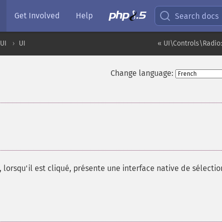
Get Involved
Help
Search docs
UI
UI
« UI\Controls\Radio
Change language:
 lorsqu'il est cliqué, présente une interface native de sélecti