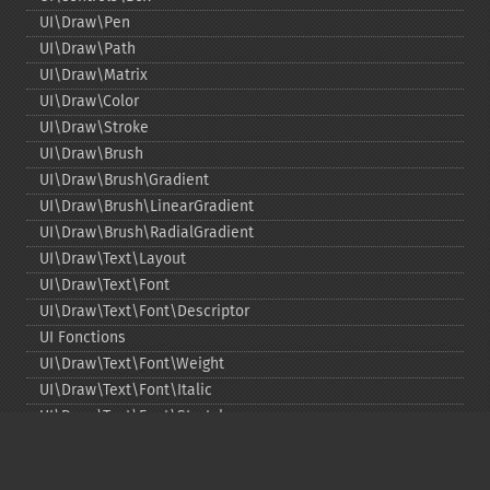
UI\Draw\Pen
UI\Draw\Path
UI\Draw\Matrix
UI\Draw\Color
UI\Draw\Stroke
UI\Draw\Brush
UI\Draw\Brush\Gradient
UI\Draw\Brush\LinearGradient
UI\Draw\Brush\RadialGradient
UI\Draw\Text\Layout
UI\Draw\Text\Font
UI\Draw\Text\Font\Descriptor
UI Fonctions
UI\Draw\Text\Font\Weight
UI\Draw\Text\Font\Italic
UI\Draw\Text\Font\Stretch
UI\Draw\Line\Cap
UI\Draw\Line\Join