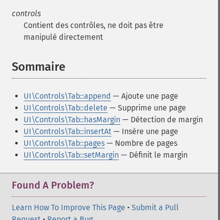
controls
Contient des contrôles, ne doit pas être
manipulé directement
Sommaire
¶
UI\Controls\Tab::append
— Ajoute une page
UI\Controls\Tab::delete
— Supprime une page
UI\Controls\Tab::hasMargin
— Détection de margin
UI\Controls\Tab::insertAt
— Insère une page
UI\Controls\Tab::pages
— Nombre de pages
UI\Controls\Tab::setMargin
— Définit le margin
Found A Problem?
Learn How To Improve This Page
•
Submit a Pull
Request
•
Report a Bug