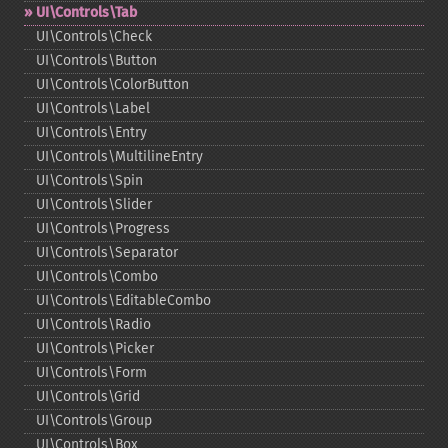
UI\Controls\Tab
UI\Controls\Check
UI\Controls\Button
UI\Controls\ColorButton
UI\Controls\Label
UI\Controls\Entry
UI\Controls\MultilineEntry
UI\Controls\Spin
UI\Controls\Slider
UI\Controls\Progress
UI\Controls\Separator
UI\Controls\Combo
UI\Controls\EditableCombo
UI\Controls\Radio
UI\Controls\Picker
UI\Controls\Form
UI\Controls\Grid
UI\Controls\Group
UI\Controls\Box