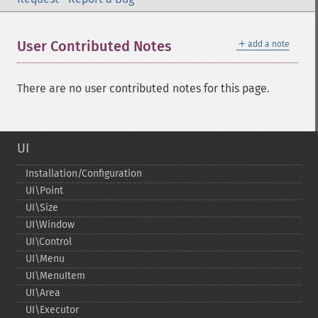
＋
User Contributed Notes
add a note
There are no user contributed notes for this page.
UI
Installation/Configuration
UI\Point
UI\Size
UI\Window
UI\Control
UI\Menu
UI\MenuItem
UI\Area
UI\Executor