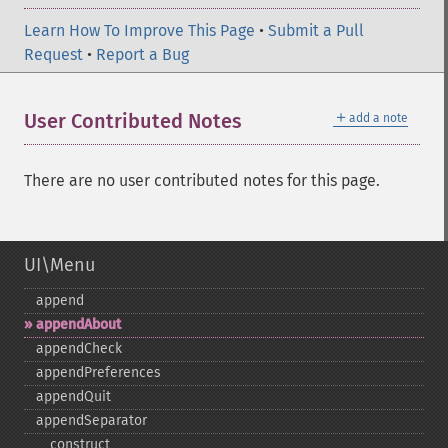
Learn How To Improve This Page
•
Submit a Pull
Request
•
Report a Bug
＋
User Contributed Notes
add a note
There are no user contributed notes for this page.
UI\Menu
append
appendAbout
appendCheck
appendPreferences
appendQuit
appendSeparator
_​_​construct