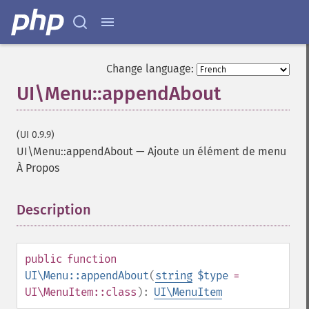
Change language:
UI\Menu::appendAbout
(UI 0.9.9)
UI\Menu::appendAbout
—
Ajoute un élément de menu
À Propos
Description
¶
public
function
UI\Menu::appendAbout
(
string
$type
=
UI\MenuItem::class
):
UI\MenuItem