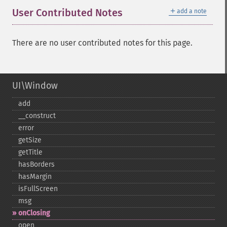
＋
User Contributed Notes
add a note
There are no user contributed notes for this page.
UI\Window
add
_​_​construct
error
getSize
getTitle
hasBorders
hasMargin
isFullScreen
msg
onClosing
open