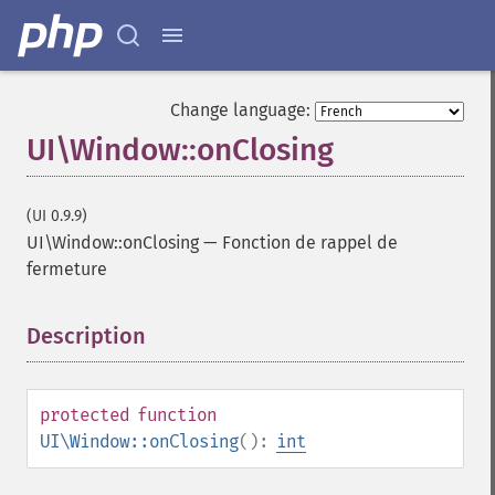
Change language:
UI\Window::onClosing
(UI 0.9.9)
UI\Window::onClosing
—
Fonction de rappel de
fermeture
Description
¶
protected
function
UI\Window::onClosing
():
int