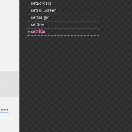
setBorders
setFullScreen
setMargin
setSize
setTitle
 note