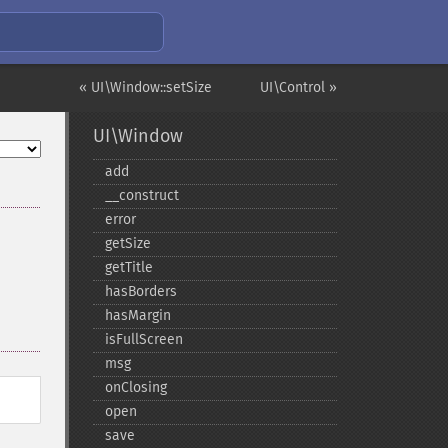
« UI\Window::setSize
UI\Control »
UI\Window
add
_​_​construct
error
getSize
getTitle
hasBorders
hasMargin
isFullScreen
msg
onClosing
open
save