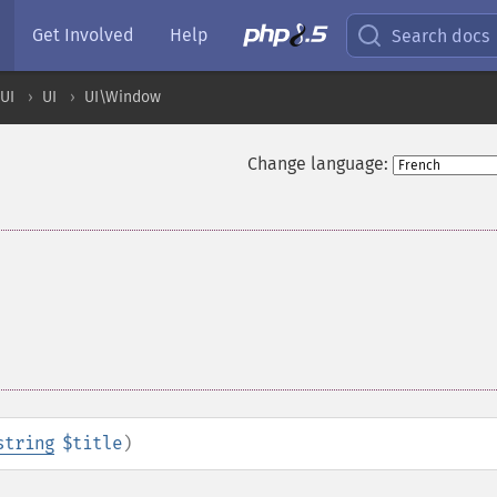
Get Involved
Help
Search docs
UI
UI
UI\Window
Change language:
string
$title
)