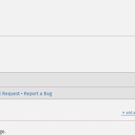
l Request
•
Report a Bug
＋
add a
ge.