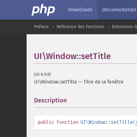
Downloads
Documentation
Préface
Référence des fonctions
Extensions G
UI\Window::setTitle
(UI 0.9.9)
UI\Window::setTitle
—
Titre de la fenêtre
Description
¶
public
function
UI\Window::setTitle
(